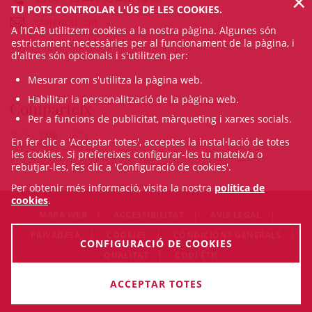
×
TU POTS CONTROLAR L'ÚS DE LES COOKIES.
craj@icab.cat
A l’ICAB utilitzem cookies a la nostra pàgina. Algunes són
estrictament necessàries per al funcionament de la pàgina, i
d'altres són opcionals i s'utilitzen per:
Mesurar com s'utilitza la pàgina web.
Habilitar la personalització de la pàgina web.
Comparteix
Per a funcions de publicitat, màrqueting i xarxes socials.
En fer clic a 'Acceptar totes', acceptes la instal·lació de totes
les cookies. Si prefereixes configurar-les tu mateix/a o
rebutjar-les, fes clic a 'Configuració de cookies'.
Per obtenir més informació, visita la nostra
política de
cookies
.
MAPA WEB
ACCESSIBILITAT
AVÍS LEGAL
PRIVADESA
COOKIES
CONDICIONS GENERALS
CONFIGURACIÓ DE COOKIES
QUALITAT
CODI ÈTIC
© Sat Aug 08 20:07:57 CEST 2026 Il·lustre Col·legi de l'Advocacia
ACCEPTAR TOTES
de Barcelona. Tots els drets són reservats.