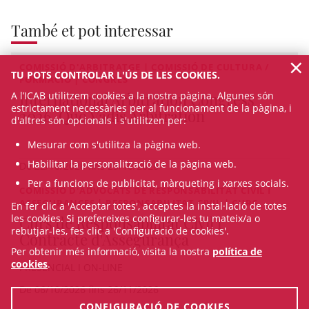
També et pot interessar
×
COMISSIÓ D'ARBITRATGE | COMISSIÓ DE CULTURA /
TU POTS CONTROLAR L'ÚS DE LES COOKIES.
FORMACIÓ | CONGRÉS
A l’ICAB utilitzem cookies a la nostra pàgina. Algunes són
International Arbitration Congress
estrictament necessàries per al funcionament de la pàgina, i
2026. Quo Vadis Arbitration
d'altres són opcionals i s'utilitzen per:
Mesurar com s'utilitza la pàgina web.
Habilitar la personalització de la pàgina web.
De 22/10/2026 fins 23/10/2026
Per a funcions de publicitat, màrqueting i xarxes socials.
COMISSIÓ D'ADVOCATS DE RESPONSABILITAT CIVIL I
ASSEGURANCES | RESPONSABILITAT CIVIL | CURS
En fer clic a 'Acceptar totes', acceptes la instal·lació de totes
les cookies. Si prefereixes configurar-les tu mateix/a o
Curs de Responsabilitat Civil i
rebutjar-les, fes clic a 'Configuració de cookies'.
Contracte d'Assegurança
Per obtenir més informació, visita la nostra
política de
cookies
.
PRESENCIAL I ON-LINE
De 06/10/2026 fins 26/11/2026
CONFIGURACIÓ DE COOKIES