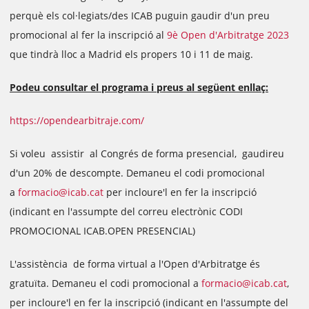
perquè els col·legiats/des ICAB puguin gaudir d'un preu
promocional al fer la inscripció al
9è Open d'Arbitratge 2023
que tindrà lloc a Madrid els propers 10 i 11 de maig.
Podeu consultar el programa i preus al següent enllaç:
https://opendearbitraje.com/
Si voleu assistir al Congrés de forma presencial, gaudireu
d'un 20% de descompte. Demaneu el codi promocional
a
formacio@icab.cat
per incloure'l en fer la inscripció
(indicant en l'assumpte del correu electrònic CODI
PROMOCIONAL ICAB.OPEN PRESENCIAL)
L'assistència de forma virtual a l'Open d'Arbitratge és
gratuïta. Demaneu el codi promocional a
formacio@icab.cat
,
per incloure'l en fer la inscripció (indicant en l'assumpte del