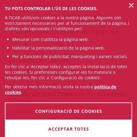
×
De 22/10/2026 fins 23/10/2026
TU POTS CONTROLAR L'ÚS DE LES COOKIES.
COMISSIÓ DE CULTURA / FORMACIÓ | FAMÍLIA |
A l’ICAB utilitzem cookies a la nostra pàgina. Algunes són
CONGRÉS | SECCIÓ DE DRET DE FAMÍLIA
estrictament necessàries per al funcionament de la pàgina, i
d'altres són opcionals i s'utilitzen per:
5è Congrés de Dret de Família (2026)
Mesurar com s'utilitza la pàgina web.
Habilitar la personalització de la pàgina web.
Per a funcions de publicitat, màrqueting i xarxes socials.
De 17/09/2026 fins 18/09/2026
En fer clic a 'Acceptar totes', acceptes la instal·lació de totes
COMISSIÓ DE CULTURA / FORMACIÓ | LABORAL |
les cookies. Si prefereixes configurar-les tu mateix/a o
CONGRÉS | SECCIÓ DE DRET LABORAL
rebutjar-les, fes clic a 'Configuració de cookies'.
8è Congrés de Dret Laboral: una
Per obtenir més informació, visita la nostra
política de
mirada als nous reptes de les relacions
cookies
.
laborals
CONFIGURACIÓ DE COOKIES
PRESENCIAL I ON-LINE
De 18/06/2026 fins 19/06/2026
ACCEPTAR TOTES
VEURE TOTS ELS CURSOS