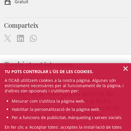
Gratuït
Comparteix
També et pot interessar
×
TU POTS CONTROLAR L'ÚS DE LES COOKIES.
COMISSIÓ DE CULTURA / FORMACIÓ | COMPLIANCE |
A l’ICAB utilitzem cookies a la nostra pàgina. Algunes són
CONFERÈNCIA | SECCIÓ DE COMPLIANCE
estrictament necessàries per al funcionament de la pàgina, i
d'altres són opcionals i s'utilitzen per:
Conferència: Novetats en matèria de
compliance: Directiva sobre la lluita
Mesurar com s'utilitza la pàgina web.
contra la corrupció i l'Avantprojecte de
Habilitar la personalització de la pàgina web.
Llei Orgànica d'Integritat Pública
Per a funcions de publicitat, màrqueting i xarxes socials.
PRESENCIAL
En fer clic a 'Acceptar totes', acceptes la instal·lació de totes