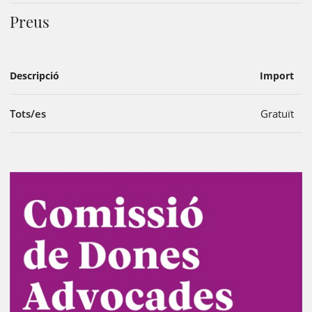
Preus
Descripció
Import
Tots/es
Gratuït