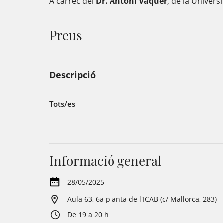
A càrrec del
Dr. Antoni Vaquer
, de la Univers
Preus
Descripció
Tots/es
Informació general
28/05/2025
Aula 63, 6a planta de l'ICAB (c/ Mallorca, 283)
De 19 a 20 h