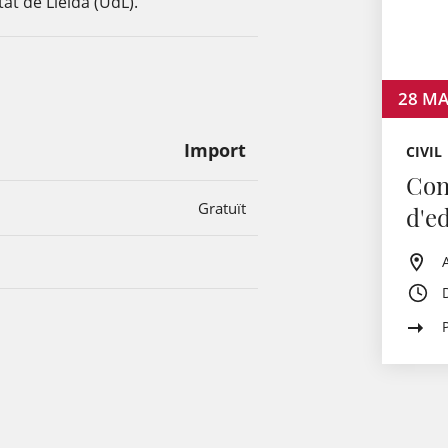
itat de Lleida (UdL).
28
MA
Import
CIVIL
Con
Gratuït
d'e