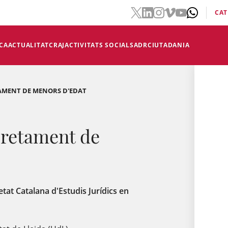
CAT
CA
ACTUALITAT
CRAJ
ACTIVITATS SOCIALS
ADR
CIUTADANIA
AMENT DE MENORS D'EDAT
eretament de
etat Catalana d'Estudis Jurídics en