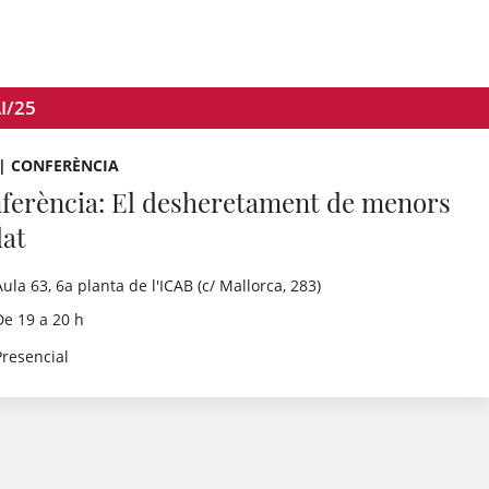
I/25
 | CONFERÈNCIA
ferència: El desheretament de menors
dat
Aula 63, 6a planta de l'ICAB (c/ Mallorca, 283)
De 19 a 20 h
Presencial