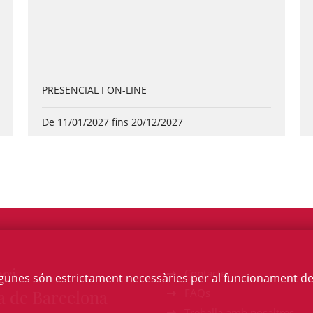
PRESENCIAL I ON-LINE
De 11/01/2027 fins 20/12/2027
egi
Contacte
Algunes són estrictament necessàries per al funcionament de la
a de Barcelona
FAQs
Treballa amb nosaltres