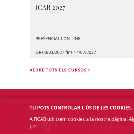
ICAB 2027
PRESENCIAL I ON-LINE
De 08/03/2027 fins 14/07/2027
VEURE TOTS ELS CURSOS
TU POTS CONTROLAR L'ÚS DE LES COOKIES.
Il·lustre Col·l
A l’ICAB utilitzem cookies a la nostra pàgina. 
per:
de l'Advocaci