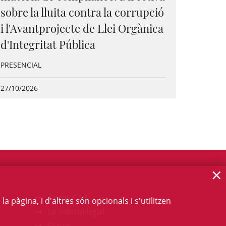
sobre la lluita contra la corrupció
i l'Avantprojecte de Llei Orgànica
d'Integritat Pública
PRESENCIAL
27/10/2026
×
Talent ICAB
 pàgina, i d'altres són opcionals i s'utilitzen
La intercol·legial
Fòrum