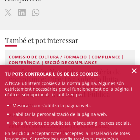
També et pot interessar
COMISSIÓ DE CULTURA / FORMACIÓ | COMPLIANCE |
CONFERÈNCIA | SECCIÓ DE COMPLIANCE
×
Conferència: Novetats en matèria de
TU POTS CONTROLAR L'ÚS DE LES COOKIES.
compliance: Directiva sobre la lluita
A l’ICAB utilitzem cookies a la nostra pàgina. Algunes són
contra la corrupció i l'Avantprojecte de
estrictament necessàries per al funcionament de la pàgina, i
Llei Orgànica d'Integritat Pública
d'altres són opcionals i s'utilitzen per:
PRESENCIAL
Mesurar com s'utilitza la pàgina web.
Habilitar la personalització de la pàgina web.
27/10/2026
Per a funcions de publicitat, màrqueting i xarxes socials.
GRUP DE L'ADVOCACIA JOVE (GAJ BARCELONA) |
PENITENCIARI | CONFERÈNCIA
En fer clic a 'Acceptar totes', acceptes la instal·lació de totes
les cookies. Si prefereixes configurar-les tu mateix/a o