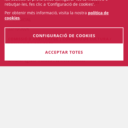
Conferència: Full Històric-Penal
rebutjar-les, fes clic a 'Configuració de cookies'.
Per obtenir més informació, visita la nostra
política de
cookies
.
PRESENCIAL
22/10/2026
CONFIGURACIÓ DE COOKIES
COMISSIÓ D'ARBITRATGE | COMISSIÓ DE CULTURA /
FORMACIÓ | CONGRÉS
International Arbitration Congress
ACCEPTAR TOTES
2026. Quo Vadis Arbitration
De 22/10/2026 fins 23/10/2026
VEURE TOTS ELS CURSOS
MAPA WEB
ACCESSIBILITAT
AVÍS LEGAL