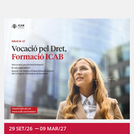
29
SET/26
09
MAR/27