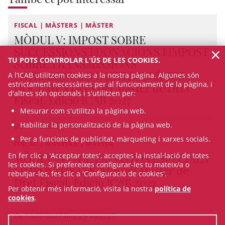
FISCAL | MÀSTERS | MÀSTER
MÒDUL V: IMPOST SOBRE
×
SUCCESSIONS I DONACIONS I IMPOST
TU POTS CONTROLAR L'ÚS DE LES COOKIES.
SOBRE TRANSMISSIONS
PATRIMONIALS I ACTES JURÍDICS
A l’ICAB utilitzem cookies a la nostra pàgina. Algunes són
estrictament necessàries per al funcionament de la pàgina, i
DOCUMENTATS del Màster de Dret
d'altres són opcionals i s'utilitzen per:
Fiscal, Edició ICAB 2027
Mesurar com s'utilitza la pàgina web.
Habilitar la personalització de la pàgina web.
De 27/10/2027 fins 15/12/2027
Per a funcions de publicitat, màrqueting i xarxes socials.
FISCAL | MÀSTERS | MÀSTER
MÒDUL IV: IVA, IMPOSTOS ESPECIALS
En fer clic a 'Acceptar totes', acceptes la instal·lació de totes
les cookies. Si prefereixes configurar-les tu mateix/a o
I IMPOSTOS LOCALS del Màster de
rebutjar-les, fes clic a 'Configuració de cookies'.
Dret Fiscal, Edició ICAB 2027
Per obtenir més informació, visita la nostra
política de
cookies
.
De 14/07/2027 fins 25/10/2027