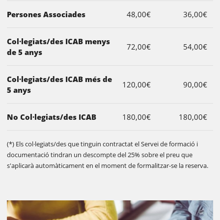
Persones Associades
48,00€
36,00€
Col·legiats/des ICAB menys
72,00€
54,00€
de 5 anys
Col·legiats/des ICAB més de
120,00€
90,00€
5 anys
No Col·legiats/des ICAB
180,00€
180,00€
(*) Els col·legiats/des que tinguin contractat el Servei de formació i
documentació tindran un descompte del 25% sobre el preu que
s'aplicarà automàticament en el moment de formalitzar-se la reserva.