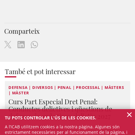
Comparteix
També et pot interessar
DEFENSA | DIVERSOS | PENAL | PROCESSAL | MÀSTERS
| MÀSTER
Curs Part Especial Dret Penal:
Conductes delictives i qüestions de
×
defensa de cada tipus delictiu 2027
TU POTS CONTROLAR L'ÚS DE LES COOKIES.
A l’ICAB utilitzem cookies a la nostra pàgina. Algunes són
PRESENCIAL I ON-LINE
estrictament necessàries per al funcionament de la pàgina, i