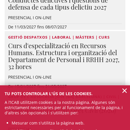
defensa de cada tipus delictiu 2027
PRESENCIAL I ON-LINE
De 11/03/2027 fins 08/07/2027
GESTIÓ DESPATXOS | LABORAL | MÀSTERS | CURS
Curs d'especialització en Recursos
Humans. Estructura i organització del
Departament de Personal i RRHH 2027,
32 hores
PRESENCIAL I ON-LINE
×
De 15/01/2027 fins 21/05/2027
TU POTS CONTROLAR L'ÚS DE LES COOKIES.
GRUP DE L'ADVOCACIA JOVE (GAJ BARCELONA) | CIVIL |
CURS
A l’ICAB utilitzem cookies a la nostra pàgina. Algunes són
estrictament necessàries per al funcionament de la pàgina, i
Mentoring 13a Edició: Dret Civil (2026)
d'altres són opcionals i s'utilitzen per:
Mesurar com s'utilitza la pàgina web.
PRESENCIAL