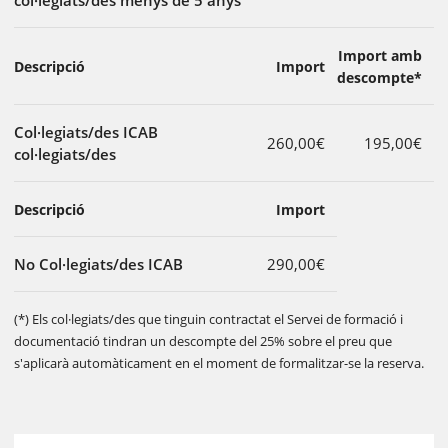
col·legiats/des menys de 5 anys
Import amb
Descripció
Import
descompte*
Col·legiats/des ICAB
260,00€
195,00€
col·legiats/des
Descripció
Import
No Col·legiats/des ICAB
290,00€
(*) Els col·legiats/des que tinguin contractat el Servei de formació i
documentació tindran un descompte del 25% sobre el preu que
s'aplicarà automàticament en el moment de formalitzar-se la reserva.