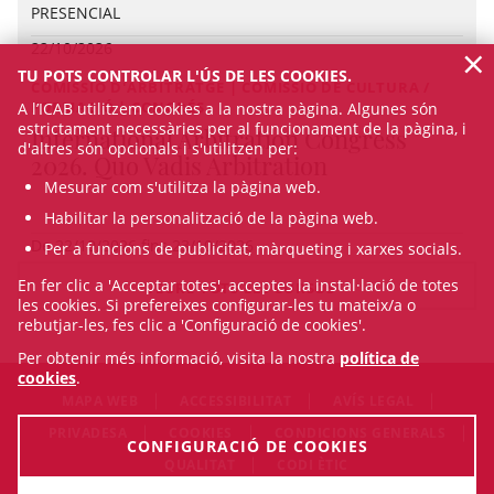
PRESENCIAL
×
22/10/2026
TU POTS CONTROLAR L'ÚS DE LES COOKIES.
COMISSIÓ D'ARBITRATGE | COMISSIÓ DE CULTURA /
FORMACIÓ | CONGRÉS
A l’ICAB utilitzem cookies a la nostra pàgina. Algunes són
estrictament necessàries per al funcionament de la pàgina, i
International Arbitration Congress
d'altres són opcionals i s'utilitzen per:
2026. Quo Vadis Arbitration
Mesurar com s'utilitza la pàgina web.
Habilitar la personalització de la pàgina web.
De 22/10/2026 fins 23/10/2026
Per a funcions de publicitat, màrqueting i xarxes socials.
En fer clic a 'Acceptar totes', acceptes la instal·lació de totes
VEURE TOTS ELS CURSOS
les cookies. Si prefereixes configurar-les tu mateix/a o
rebutjar-les, fes clic a 'Configuració de cookies'.
Per obtenir més informació, visita la nostra
política de
cookies
.
MAPA WEB
ACCESSIBILITAT
AVÍS LEGAL
PRIVADESA
COOKIES
CONDICIONS GENERALS
CONFIGURACIÓ DE COOKIES
QUALITAT
CODI ÈTIC