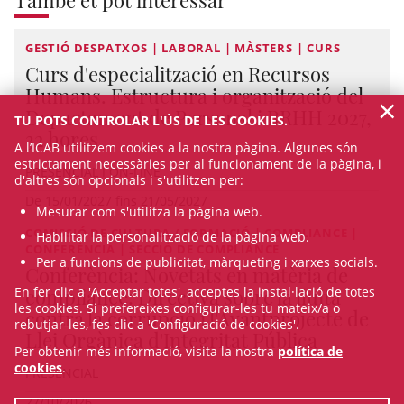
GESTIÓ DESPATXOS | LABORAL | MÀSTERS | CURS
Curs d'especialització en Recursos
Humans. Estructura i organització del
×
Departament de Personal i RRHH 2027,
TU POTS CONTROLAR L'ÚS DE LES COOKIES.
32 hores
A l’ICAB utilitzem cookies a la nostra pàgina. Algunes són
estrictament necessàries per al funcionament de la pàgina, i
PRESENCIAL I ON-LINE
d'altres són opcionals i s'utilitzen per:
De 15/01/2027 fins 21/05/2027
Mesurar com s'utilitza la pàgina web.
COMISSIÓ DE CULTURA / FORMACIÓ | COMPLIANCE |
Habilitar la personalització de la pàgina web.
CONFERÈNCIA | SECCIÓ DE COMPLIANCE
Per a funcions de publicitat, màrqueting i xarxes socials.
Conferència: Novetats en matèria de
compliance: Directiva sobre la lluita
En fer clic a 'Acceptar totes', acceptes la instal·lació de totes
les cookies. Si prefereixes configurar-les tu mateix/a o
contra la corrupció i l'Avantprojecte de
rebutjar-les, fes clic a 'Configuració de cookies'.
Llei Orgànica d'Integritat Pública
Per obtenir més informació, visita la nostra
política de
cookies
.
PRESENCIAL
27/10/2026