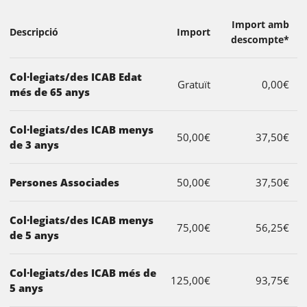
Import amb
Descripció
Import
descompte*
Col·legiats/des ICAB Edat
Gratuït
0,00€
més de 65 anys
Col·legiats/des ICAB menys
50,00€
37,50€
de 3 anys
Persones Associades
50,00€
37,50€
Col·legiats/des ICAB menys
75,00€
56,25€
de 5 anys
Col·legiats/des ICAB més de
125,00€
93,75€
5 anys