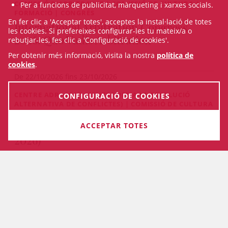
COMISSIÓ D'ARBITRATGE | COMISSIÓ DE CULTURA /
Per a funcions de publicitat, màrqueting i xarxes socials.
FORMACIÓ | CONGRÉS
En fer clic a 'Acceptar totes', acceptes la instal·lació de totes
International Arbitration Congress
les cookies. Si prefereixes configurar-les tu mateix/a o
2026. Quo Vadis Arbitration
rebutjar-les, fes clic a 'Configuració de cookies'.
Per obtenir més informació, visita la nostra
política de
cookies
.
De 22/10/2026 fins 23/10/2026
CENTRE ADR - ICAB (CENTRE PER A LA RESOLUCIÓ
CONFIGURACIÓ DE COOKIES
ALTERNATIVA DE CONFLICTES) | COMISSIÓ DE CULTURA
/ FORMACIÓ | CENTRE ADR - ICAB | ALTRES CURSOS
Curs de Dret Col·laboratiu (ed. octubre
ACCEPTAR TOTES
2026)
PRESENCIAL I ON-LINE
De 13/10/2026 fins 20/12/2026
VEURE TOTS ELS CURSOS