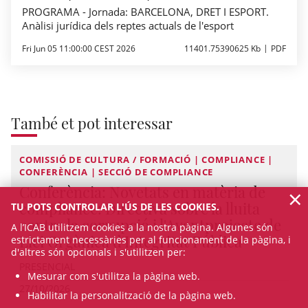
PROGRAMA - Jornada: BARCELONA, DRET I ESPORT.
Anàlisi jurídica dels reptes actuals de l'esport
Fri Jun 05 11:00:00 CEST 2026
11401.75390625 Kb
PDF
També et pot interessar
COMISSIÓ DE CULTURA / FORMACIÓ | COMPLIANCE |
CONFERÈNCIA | SECCIÓ DE COMPLIANCE
Conferència: Novetats en matèria de
×
compliance: Directiva sobre la lluita
TU POTS CONTROLAR L'ÚS DE LES COOKIES.
contra la corrupció i l'Avantprojecte de
A l’ICAB utilitzem cookies a la nostra pàgina. Algunes són
Llei Orgànica d'Integritat Pública
estrictament necessàries per al funcionament de la pàgina, i
d'altres són opcionals i s'utilitzen per:
PRESENCIAL
Mesurar com s'utilitza la pàgina web.
27/10/2026
Habilitar la personalització de la pàgina web.