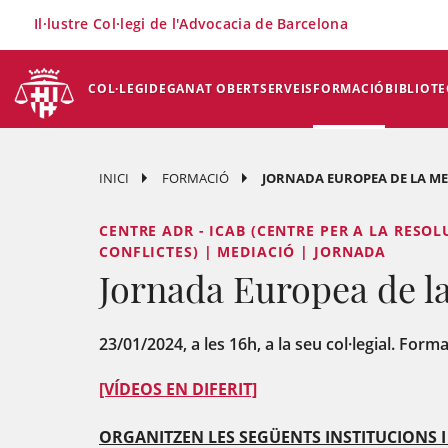
×
Il·lustre Col·legi de l'Advocacia de Barcelona
COL·LEGI
DEGANAT OBERT
SERVEIS
FORMACIÓ
BIBLIOTE
INICI
FORMACIÓ
JORNADA EUROPEA DE LA ME
CENTRE ADR - ICAB (CENTRE PER A LA RESO
CONFLICTES) | MEDIACIÓ | JORNADA
Jornada Europea de l
23/01/2024, a les 16h, a la seu col·legial. Forma
[VÍDEOS EN DIFERIT]
ORGANITZEN LES SEGÜENTS INSTITUCIONS I 