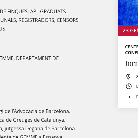
E FINQUES, API, GRADUATS
BUNALS, REGISTRADORS, CENSORS
US.
23
GE
CENTR
CONFL
GEMME, DEPARTAMENT DE
Jor
gi de l’Advocacia de Barcelona.
ica de Greuges de Catalunya.
a, jutgessa Degana de Barcelona.
identa de GEMME a Espanya.