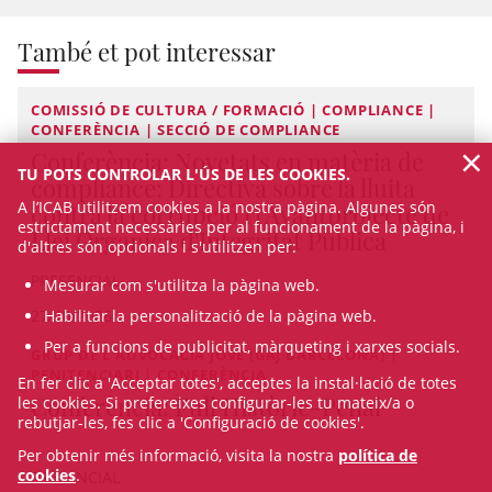
També et pot interessar
COMISSIÓ DE CULTURA / FORMACIÓ | COMPLIANCE |
CONFERÈNCIA | SECCIÓ DE COMPLIANCE
×
Conferència: Novetats en matèria de
TU POTS CONTROLAR L'ÚS DE LES COOKIES.
compliance: Directiva sobre la lluita
A l’ICAB utilitzem cookies a la nostra pàgina. Algunes són
contra la corrupció i l'Avantprojecte de
estrictament necessàries per al funcionament de la pàgina, i
Llei Orgànica d'Integritat Pública
d'altres són opcionals i s'utilitzen per:
PRESENCIAL
Mesurar com s'utilitza la pàgina web.
Habilitar la personalització de la pàgina web.
27/10/2026
Per a funcions de publicitat, màrqueting i xarxes socials.
GRUP DE L'ADVOCACIA JOVE (GAJ BARCELONA) |
PENITENCIARI | CONFERÈNCIA
En fer clic a 'Acceptar totes', acceptes la instal·lació de totes
Conferència: Full Històric-Penal
les cookies. Si prefereixes configurar-les tu mateix/a o
rebutjar-les, fes clic a 'Configuració de cookies'.
Per obtenir més informació, visita la nostra
política de
cookies
.
PRESENCIAL