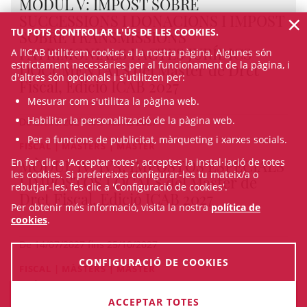
MÒDUL V: IMPOST SOBRE
×
SUCCESSIONS I DONACIONS I IMPOST
TU POTS CONTROLAR L'ÚS DE LES COOKIES.
SOBRE TRANSMISSIONS
PATRIMONIALS I ACTES JURÍDICS
A l’ICAB utilitzem cookies a la nostra pàgina. Algunes són
estrictament necessàries per al funcionament de la pàgina, i
DOCUMENTATS del Màster de Dret
d'altres són opcionals i s'utilitzen per:
Fiscal, Edició ICAB 2027
Mesurar com s'utilitza la pàgina web.
Habilitar la personalització de la pàgina web.
De 27/10/2027 fins 15/12/2027
Per a funcions de publicitat, màrqueting i xarxes socials.
FISCAL | MÀSTERS | MÀSTER
MÒDUL IV: IVA, IMPOSTOS ESPECIALS
En fer clic a 'Acceptar totes', acceptes la instal·lació de totes
les cookies. Si prefereixes configurar-les tu mateix/a o
I IMPOSTOS LOCALS del Màster de
rebutjar-les, fes clic a 'Configuració de cookies'.
Dret Fiscal, Edició ICAB 2027
Per obtenir més informació, visita la nostra
política de
cookies
.
De 14/07/2027 fins 25/10/2027
CONFIGURACIÓ DE COOKIES
FISCAL | MÀSTERS | MÀSTER
MÒDUL III: IMPOST DE SOCIETATS I
FISCALITAT DELS NO RESIDENTS del
INSCRIU-TE
ACCEPTAR TOTES