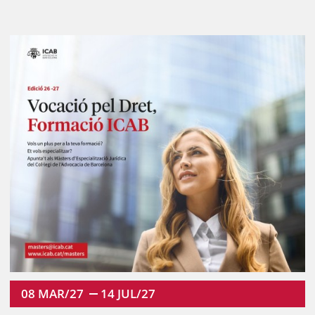
08
MAR/27
14
JUL/27