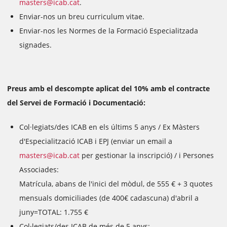
masters@icab.cat
.
Enviar-nos un breu curriculum vitae.
Enviar-nos les Normes de la Formació Especialitzada
signades.
Preus amb el descompte aplicat del 10% amb el contracte
del Servei de Formació i Documentació:
Col·legiats/des ICAB en els últims 5 anys / Ex Màsters
d'Especialització ICAB i EPJ (enviar un email a
masters@icab.cat
per gestionar la inscripció) / i Persones
Associades:
Matrícula, abans de l'inici del mòdul, de 555 € + 3 quotes
mensuals domiciliades (de 400€ cadascuna) d'abril a
juny=TOTAL: 1.755 €
Col·legiats/des ICAB de més de 5 anys: