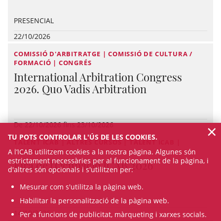
PRESENCIAL
22/10/2026
COMISSIÓ D'ARBITRATGE | COMISSIÓ DE CULTURA /
FORMACIÓ | CONGRÉS
International Arbitration Congress
2026. Quo Vadis Arbitration
×
De 22/10/2026 fins 23/10/2026
TU POTS CONTROLAR L'ÚS DE LES COOKIES.
TALENT ICAB | ALTRES CURSOS | TALENT ICAB |
TALENT ICAB
A l’ICAB utilitzem cookies a la nostra pàgina. Algunes són
estrictament necessàries per al funcionament de la pàgina, i
Fira de l'Ocupació ICAB 2026
d'altres són opcionals i s'utilitzen per:
Mesurar com s'utilitza la pàgina web.
Habilitar la personalització de la pàgina web.
14/10/2026
Per a funcions de publicitat, màrqueting i xarxes socials.