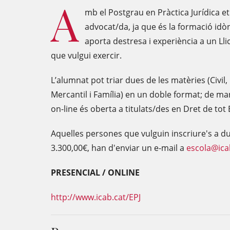
A
mb el Postgrau en Pràctica Jurídica e
advocat/da, ja que és la formació idòni
aporta destresa i experiència a un Ll
que vulgui exercir.
L’alumnat pot triar dues de les matèries (Civil,
Mercantil i Família) en un doble format; de man
on-line és oberta a titulats/des en Dret de tot
Aquelles persones que vulguin inscriure's a due
3.300,00€, han d'enviar un e-mail a
escola@ica
PRESENCIAL / ONLINE
http://www.icab.cat/EPJ