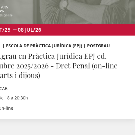
T/25
08
JUL/26
 | ESCOLA DE PRÀCTICA JURÍDICA (EPJ) | POSTGRAU
tgrau en Pràctica Jurídica EPJ ed.
ubre 2025/2026 - Dret Penal (on-line
rts i dijous)
ICAB
De 18 a 20:30h
On-line