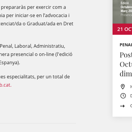
t prepararàs per exercir com a
a per iniciar-se en l’advocacia i
icenciat/da o Graduat/ada en Dret
21
OC
PENAL
 Penal, Laboral, Administratiu,
Pos
era presencial o on-line (l'edició
 Espanya).
Oct
dima
s especialitats, per un total de
b.cat.