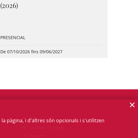
(2026)
PRESENCIAL
De 07/10/2026 fins 09/06/2027
×
Talent ICAB
 pàgina, i d'altres són opcionals i s'utilitzen
La intercol·legial
Fòrum