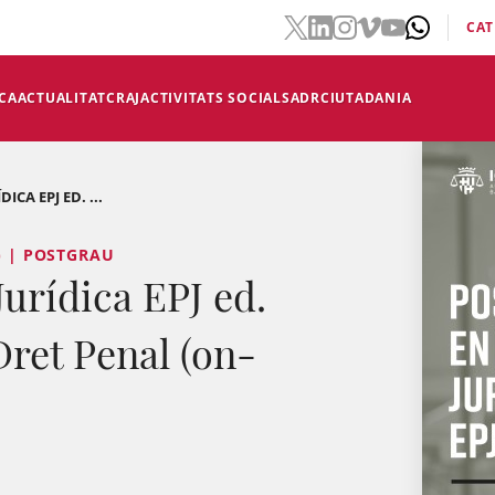
CAT
CA
ACTUALITAT
CRAJ
ACTIVITATS SOCIALS
ADR
CIUTADANIA
CA EPJ ED. ...
) | POSTGRAU
Jurídica EPJ ed.
ret Penal (on-