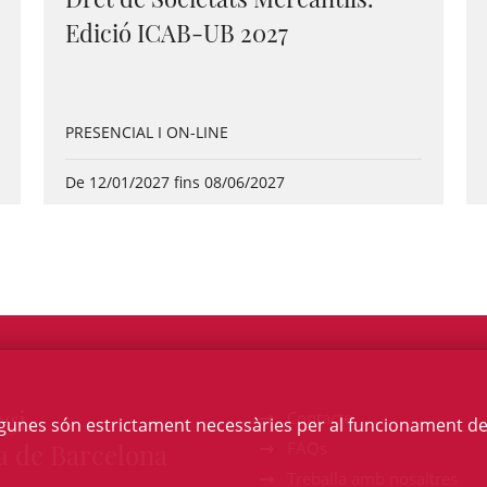
Edició ICAB-UB 2027
PRESENCIAL I ON-LINE
De 12/01/2027 fins 08/06/2027
egi
Contacte
Algunes són estrictament necessàries per al funcionament de la
a de Barcelona
FAQs
Treballa amb nosaltres