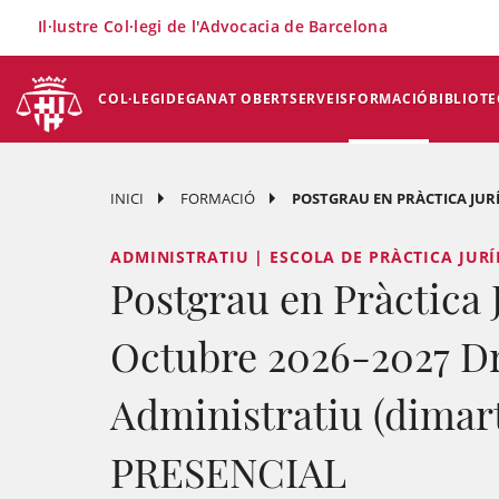
×
Il·lustre Col·legi de l'Advocacia de Barcelona
COL·LEGI
DEGANAT OBERT
SERVEIS
FORMACIÓ
BIBLIOTE
INICI
FORMACIÓ
POSTGRAU EN PRÀCTICA JURÍD
ADMINISTRATIU | ESCOLA DE PRÀCTICA JURÍD
Postgrau en Pràctica 
Octubre 2026-2027 D
Administratiu (dimarts
PRESENCIAL