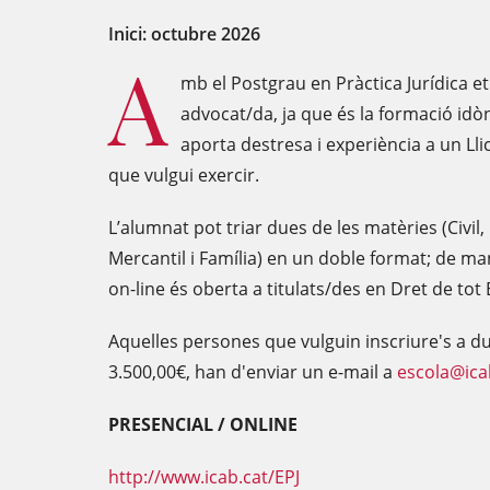
Inici: octubre 2026
A
mb el Postgrau en Pràctica Jurídica e
advocat/da, ja que és la formació idòni
aporta destresa i experiència a un Ll
que vulgui exercir.
L’alumnat pot triar dues de les matèries (Civil,
Mercantil i Família) en un doble format; de man
on-line és oberta a titulats/des en Dret de tot
Aquelles persones que vulguin inscriure's a due
3.500,00€, han d'enviar un e-mail a
escola@ica
PRESENCIAL / ONLINE
http://www.icab.cat/EPJ