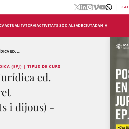
CAT
CA
ACTUALITAT
CRAJ
ACTIVITATS SOCIALS
ADR
CIUTADANIA
ICA ED. ...
ICA (EPJ) | TIPUS DE CURS
Jurídica ed.
ret
 i dijous) -