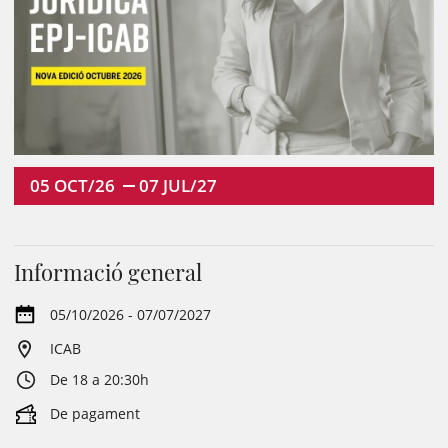
05
OCT/26
07
JUL/27
Informació general
05/10/2026 - 07/07/2027
ICAB
De 18 a 20:30h
De pagament