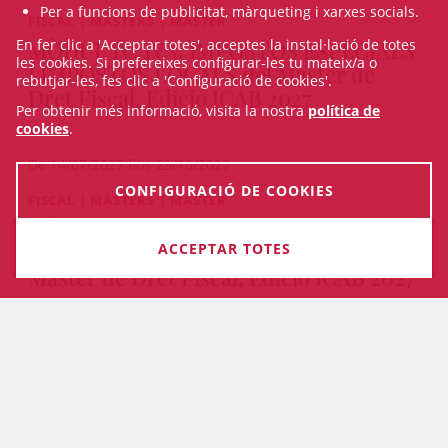
Per a funcions de publicitat, màrqueting i xarxes socials.
FISCAL | MÀSTERS | MÀSTER
MÒDUL IV: IVA, IMPOSTOS ESPECIALS
En fer clic a 'Acceptar totes', acceptes la instal·lació de totes
les cookies. Si prefereixes configurar-les tu mateix/a o
I IMPOSTOS LOCALS del Màster de
rebutjar-les, fes clic a 'Configuració de cookies'.
Dret Fiscal, Edició ICAB 2027
Per obtenir més informació, visita la nostra
política de
cookies
.
De 14/07/2027 fins 25/10/2027
CONFIGURACIÓ DE COOKIES
FISCAL | MÀSTERS | MÀSTER
MÒDUL III: IMPOST DE SOCIETATS I
FISCALITAT DELS NO RESIDENTS del
INSCRIU-TE
ACCEPTAR TOTES
Màster de Dret Fiscal, Edició ICAB 2027
PRESENCIAL I ON-LINE
De 24/05/2027 fins 12/07/2027
VEURE TOTS ELS CURSOS