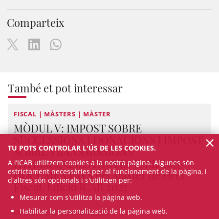
Comparteix
També et pot interessar
FISCAL | MÀSTERS | MÀSTER
MÒDUL V: IMPOST SOBRE
×
SUCCESSIONS I DONACIONS I IMPOST
TU POTS CONTROLAR L'ÚS DE LES COOKIES.
SOBRE TRANSMISSIONS
PATRIMONIALS I ACTES JURÍDICS
A l’ICAB utilitzem cookies a la nostra pàgina. Algunes són
estrictament necessàries per al funcionament de la pàgina, i
DOCUMENTATS del Màster de Dret
d'altres són opcionals i s'utilitzen per:
Fiscal, Edició ICAB 2027
Mesurar com s'utilitza la pàgina web.
Habilitar la personalització de la pàgina web.
De 27/10/2027 fins 15/12/2027