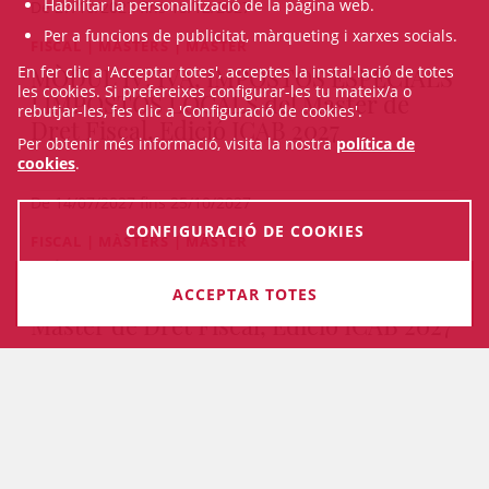
Habilitar la personalització de la pàgina web.
De 27/10/2027 fins 15/12/2027
Per a funcions de publicitat, màrqueting i xarxes socials.
FISCAL | MÀSTERS | MÀSTER
MÒDUL IV: IVA, IMPOSTOS ESPECIALS
En fer clic a 'Acceptar totes', acceptes la instal·lació de totes
les cookies. Si prefereixes configurar-les tu mateix/a o
I IMPOSTOS LOCALS del Màster de
rebutjar-les, fes clic a 'Configuració de cookies'.
Dret Fiscal, Edició ICAB 2027
Per obtenir més informació, visita la nostra
política de
cookies
.
De 14/07/2027 fins 25/10/2027
CONFIGURACIÓ DE COOKIES
FISCAL | MÀSTERS | MÀSTER
MÒDUL III: IMPOST DE SOCIETATS I
FISCALITAT DELS NO RESIDENTS del
INSCRIU-TE
ACCEPTAR TOTES
Màster de Dret Fiscal, Edició ICAB 2027
PRESENCIAL I ON-LINE
De 24/05/2027 fins 12/07/2027
VEURE TOTS ELS CURSOS