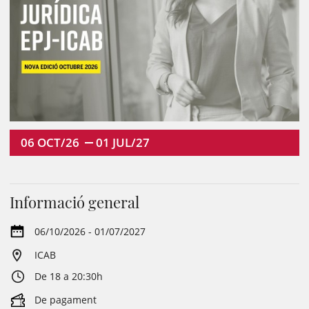
06
OCT/26
01
JUL/27
Informació general
06/10/2026 - 01/07/2027
ICAB
De 18 a 20:30h
De pagament