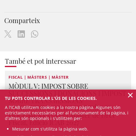
Comparteix
També et pot interessar
FISCAL | MÀSTERS | MÀSTER
MÒDUL V: IMPOST SOBRE
×
SUCCESSIONS I DONACIONS I IMPOST
TU POTS CONTROLAR L'ÚS DE LES COOKIES.
SOBRE TRANSMISSIONS
PATRIMONIALS I ACTES JURÍDICS
A l’ICAB utilitzem cookies a la nostra pàgina. Algunes són
estrictament necessàries per al funcionament de la pàgina, i
DOCUMENTATS del Màster de Dret
d'altres són opcionals i s'utilitzen per:
Fiscal, Edició ICAB 2027
Mesurar com s'utilitza la pàgina web.