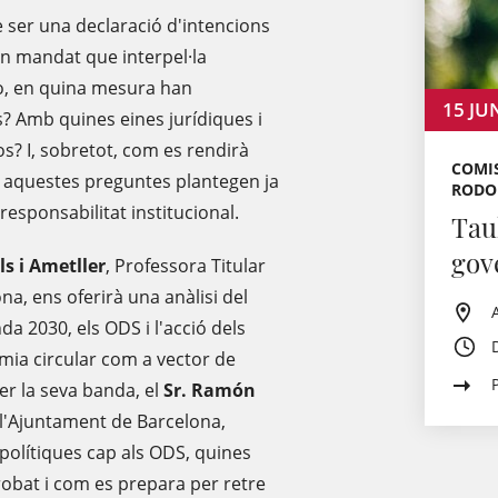
 ser una declaració d'intencions
un mandat que interpel·la
rò, en quina mesura han
15
JU
s? Amb quines eines jurídiques i
s? I, sobretot, com es rendirà
COMIS
i aquestes preguntes plantegen ja
RODON
responsabilitat institucional.
Tau
gov
s i Ametller
, Professora Titular
na, ens oferirà una anàlisi del
nda 2030, els ODS i l'acció dels
mia circular com a vector de
er la seva banda, el
Sr. Ramón
 l'Ajuntament de Barcelona,
polítiques cap als ODS, quines
trobat i com es prepara per retre