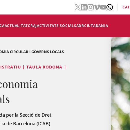
CAT
CA
ACTUALITAT
CRAJ
ACTIVITATS SOCIALS
ADR
CIUTADANIA
MIA CIRCULAR I GOVERNS LOCALS
ISTRATIU | TAULA RODONA |
economia
als
da per la Secció de Dret
acia de Barcelona (ICAB)