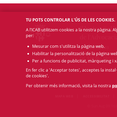
TU POTS CONTROLAR L'ÚS DE LES COOKIES.
Il·lustre Col·l
A l’ICAB utilitzem cookies a la nostra pàgina. 
per:
de l'Advocaci
Mesurar com s'utilitza la pàgina web.
c/ Mallorca, 283
08037 Barcelona
Habilitar la personalització de la pàgina we
Tel. 934 961 880
Per a funcions de publicitat, màrqueting i x
En fer clic a 'Acceptar totes', acceptes la insta
de cookies'.
Per obtenir més informació, visita la nostra
po
MAPA WEB
ACCESSIBILITAT
© Sun Aug 09 16:02