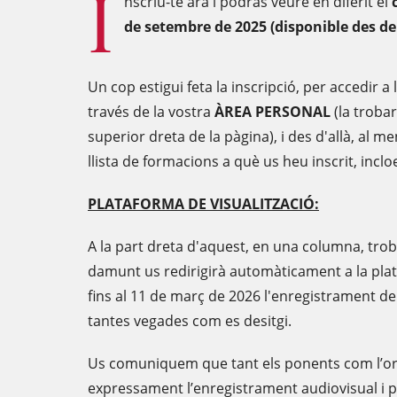
I
nscriu-te ara i podràs veure en diferit el
de setembre de 2025 (disponible des del
Un cop estigui feta la inscripció, per accedir a
través de la vostra
ÀREA PERSONAL
(la trobar
superior dreta de la pàgina), i des d'allà, al
llista de formacions a què us heu inscrit, incl
PLATAFORMA DE VISUALITZACIÓ:
A la part dreta d'aquest, en una columna, tro
damunt us redirigirà automàticament a la plat
fins al 11 de març de 2026 l'enregistrament de 
tantes vegades com es desitgi.
Us comuniquem que tant els ponents com l’org
expressament l’enregistrament audiovisual i pos