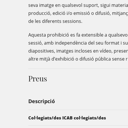
seva imatge en qualsevol suport, sigui material
producció, edició i/o emissió o difusió, mitjan
de les diferents sessions.
Aquesta prohibició es fa extensible a qualsev
sessió, amb independència del seu format i su
diapositives, imatges incloses en vídeo, pres
altre mitjà d’exhibició o difusió pública sense r
Preus
Descripció
Col·legiats/des ICAB col·legiats/des