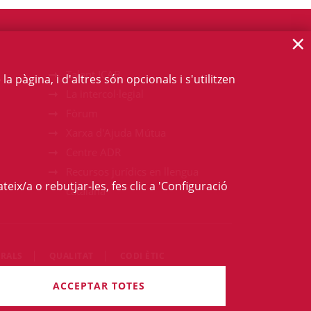
×
Talent ICAB
 pàgina, i d'altres són opcionals i s'utilitzen
La intercol·legial
Fòrum
Xarxa d'Ajuda Mútua
Centre ADR
Recursos jurídics en llengua
teix/a o rebutjar-les, fes clic a 'Configuració
catalana
RALS
QUALITAT
CODI ÈTIC
rets són reservats.
ACCEPTAR TOTES