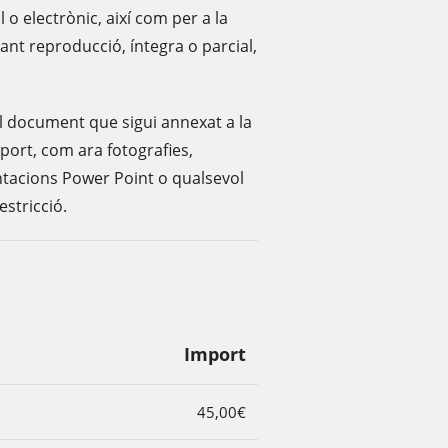
 o electrònic, així com per a la
çant reproducció, íntegra o parcial,
ol document que sigui annexat a la
port, com ara fotografies,
entacions Power Point o qualsevol
estricció.
Import
45,00€