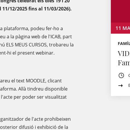
congrés celebrat els dies 19 i 20
 11/12/2025 fins al 11/03/2026).
11
MA
 la plataforma, podeu fer-ho a
eu a la pàgina web de l'ICAB, part
FAMÍL
 menú ELS MEUS CURSOS, trobareu la
VID
oent-hi el present webinar.
Fam
bareu el text MOODLE, clicant
aforma. Allà tindreu disponible
l'acte per poder ser visualitzat
anitzador de l'acte prohibeixen
terior difusió i exhibició de la