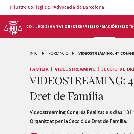
×
Il·lustre Col·legi de l'Advocacia de Barcelona
COL·LEGI
DEGANAT OBERT
SERVEIS
FORMACIÓ
BIBLIOTE
INICI
FORMACIÓ
VIDEOSTREAMING: 4T CONGRÉ
FAMÍLIA | VIDEOSTREAMING | SECCIÓ DE DR
VIDEOSTREAMING: 4t
Dret de Família
Videostreaming Congrés Realizat els dies 18 i
Organitzat per la Secció de Dret de Família.