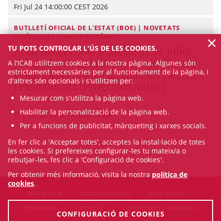
Fri Jul 24 14:00:00 CEST 2026
BUTLLETÍ OFICIAL DE L'ESTAT (BOE) | NOVETATS
×
JURÍDIQUES / JURISPRUDÈNCIA
Reial Decret 609/2026, de 22 de juliol,
TU POTS CONTROLAR L'ÚS DE LES COOKIES.
pel qual es regula la concessió directa
A l’ICAB utilitzem cookies a la nostra pàgina. Algunes són
d'ajuts a la compra de vehicles elèctrics
estrictament necessàries per al funcionament de la pàgina, i
d'altres són opcionals i s'utilitzen per:
i electrificats (Programa Auto+)
Mesurar com s'utilitza la pàgina web.
Habilitar la personalització de la pàgina web.
Thu Jul 23 10:38:00 CEST 2026
Per a funcions de publicitat, màrqueting i xarxes socials.
En fer clic a 'Acceptar totes', acceptes la instal·lació de totes
VEURE TOTES
les cookies. Si prefereixes configurar-les tu mateix/a o
rebutjar-les, fes clic a 'Configuració de cookies'.
Per obtenir més informació, visita la nostra
política de
cookies
.
MAPA WEB
ACCESSIBILITAT
AVÍS LEGAL
PRIVADESA
COOKIES
CONDICIONS GENERALS
CONFIGURACIÓ DE COOKIES