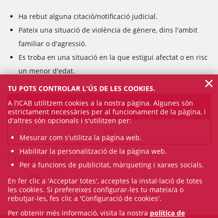
Ha rebut alguna citació/notificació judicial.
Pateix una situació de violència de gènere, dins l'ambit
familiar o d'agressió.
Es troba en una situació en la que estigui afectat o en risc
un menor d'edat.
×
TU POTS CONTROLAR L'ÚS DE LES COOKIES.
A l’ICAB utilitzem cookies a la nostra pàgina. Algunes són
SI
estrictament necessàries per al funcionament de la pàgina, i
d'altres són opcionals i s'utilitzen per:
NO
Mesurar com s'utilitza la pàgina web.
Habilitar la personalització de la pàgina web.
Comparteix
Per a funcions de publicitat, màrqueting i xarxes socials.
En fer clic a 'Acceptar totes', acceptes la instal·lació de totes
les cookies. Si prefereixes configurar-les tu mateix/a o
rebutjar-les, fes clic a 'Configuració de cookies'.
Per obtenir més informació, visita la nostra
política de