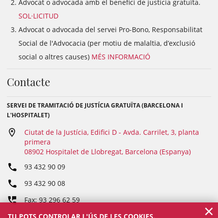
Advocat o advocada amb el benefici de justícia gratuïta.
SOL·LICITUD
Advocat o advocada del servei Pro-Bono, Responsabilitat
Social de l'Advocacia (per motiu de malaltia, d’exclusió
social o altres causes)
MÉS INFORMACIÓ
Contacte
SERVEI DE TRAMITACIÓ DE JUSTÍCIA GRATUÏTA (BARCELONA I
L'HOSPITALET)
Ciutat de la Justícia, Edifici D - Avda. Carrilet, 3, planta
primera
08902 Hospitalet de Llobregat, Barcelona (Espanya)
93 432 90 09
93 432 90 08
Fax: 93 296 62 59
×
TU POTS CONTROLAR L'ÚS DE LES COOKIES.
sertra@icab.cat