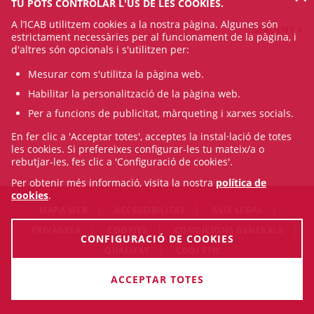
TU POTS CONTROLAR L'ÚS DE LES COOKIES.
A l’ICAB utilitzem cookies a la nostra pàgina. Algunes són
1
2
ANTERIOR
SEGÜENT
estrictament necessàries per al funcionament de la pàgina, i
d'altres són opcionals i s'utilitzen per:
Mesurar com s'utilitza la pàgina web.
Habilitar la personalització de la pàgina web.
Per a funcions de publicitat, màrqueting i xarxes socials.
En fer clic a 'Acceptar totes', acceptes la instal·lació de totes
les cookies. Si prefereixes configurar-les tu mateix/a o
rebutjar-les, fes clic a 'Configuració de cookies'.
Per obtenir més informació, visita la nostra
política de
cookies
.
MAPA WEB
ACCESSIBILITAT
AVÍS LEGAL
PRIVADESA
COOKIES
CONDICIONS GENERALS
CONFIGURACIÓ DE COOKIES
QUALITAT
CODI ÈTIC
© Mon Aug 10 22:03:28 CEST 2026 Il·lustre Col·legi de
ACCEPTAR TOTES
l'Advocacia de Barcelona. Tots els drets són reservats.