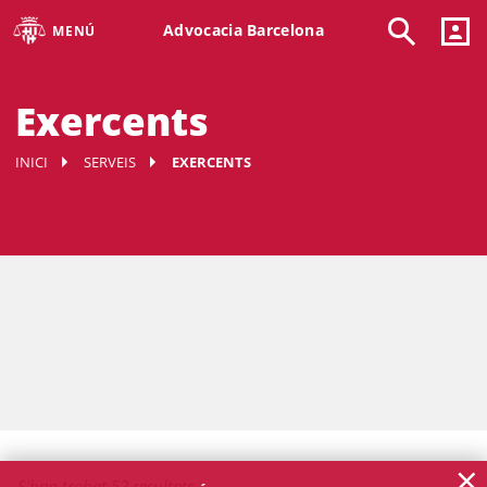
Advocacia Barcelona
MENÚ
Exercents
INICI
SERVEIS
EXERCENTS
×
S'han trobat 52 resultats