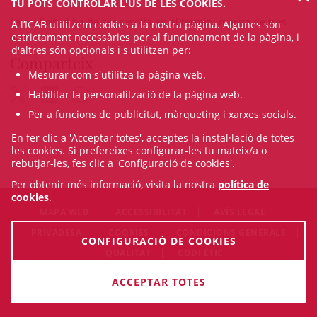
TU POTS CONTROLAR L'ÚS DE LES COOKIES.
La sol·licitud ha de ser resolta en el termini màxim de tres
A l’ICAB utilitzem cookies a la nostra pàgina. Algunes són
mesos.
estrictament necessàries per al funcionament de la pàgina, i
d'altres són opcionals i s'utilitzen per:
Comparteix
Mesurar com s'utilitza la pàgina web.
Habilitar la personalització de la pàgina web.
Per a funcions de publicitat, màrqueting i xarxes socials.
En fer clic a 'Acceptar totes', acceptes la instal·lació de totes
les cookies. Si prefereixes configurar-les tu mateix/a o
rebutjar-les, fes clic a 'Configuració de cookies'.
Per obtenir més informació, visita la nostra
política de
cookies
.
MAPA WEB
ACCESSIBILITAT
AVÍS LEGAL
PRIVADESA
COOKIES
CONDICIONS GENERALS
CONFIGURACIÓ DE COOKIES
QUALITAT
CODI ÈTIC
© Sat Aug 08 10:55:26 CEST 2026 Il·lustre Col·legi de l'Advocacia
ACCEPTAR TOTES
de Barcelona. Tots els drets són reservats.