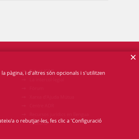
×
Talent ICAB
 pàgina, i d'altres són opcionals i s'utilitzen
La intercol·legial
Fòrum
Xarxa d'Ajuda Mútua
Centre ADR
Recursos jurídics en llengua
teix/a o rebutjar-les, fes clic a 'Configuració
catalana