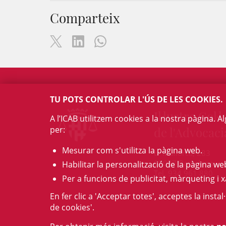
Comparteix
TU POTS CONTROLAR L'ÚS DE LES COOKIES.
Il·lustre Col·l
A l’ICAB utilitzem cookies a la nostra pàgina. 
per:
de l'Advocaci
Mesurar com s'utilitza la pàgina web.
c/ Mallorca, 283
08037 Barcelona
Habilitar la personalització de la pàgina we
Tel. 934 961 880
Per a funcions de publicitat, màrqueting i x
En fer clic a 'Acceptar totes', acceptes la insta
de cookies'.