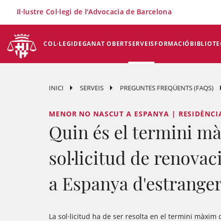
×
Il·lustre Col·legi de l'Advocacia de Barcelona
COL·LEGI
DEGANAT OBERT
SERVEIS
FORMACIÓ
BIBLIOTE
INICI
SERVEIS
PREGUNTES FREQÜENTS (FAQS)
MENOR NO NASCUT A ESPANYA | RESIDÈNCI
Quin és el termini mà
sol·licitud de renovac
a Espanya d'estranger
La sol·licitud ha de ser resolta en el termini màxim