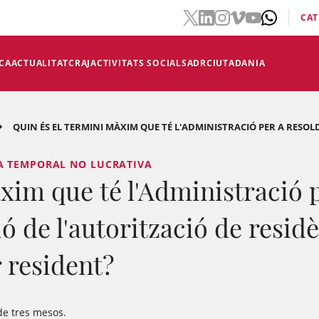
CAT
CA
ACTUALITAT
CRAJ
ACTIVITATS SOCIALS
ADR
CIUTADANIA
QUIN ÉS EL TERMINI MÀXIM QUE TÉ L'ADMINISTRACIÓ PER A RESOLDR
A TEMPORAL NO LUCRATIVA
xim que té l'Administració p
ió de l'autorització de residè
 resident?
 de tres mesos.