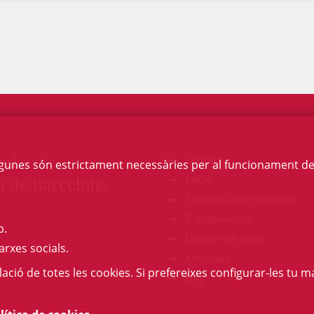
egi
Contacte
Algunes són estrictament necessàries per al funcionament de la
a de Barcelona
FAQs
Treballa amb nosaltres
Transparència
b.
Lloguer de sales
arxes socials.
Anuncia't
l·lació de totes les cookies. Si prefereixes configurar-les tu ma
GAJ