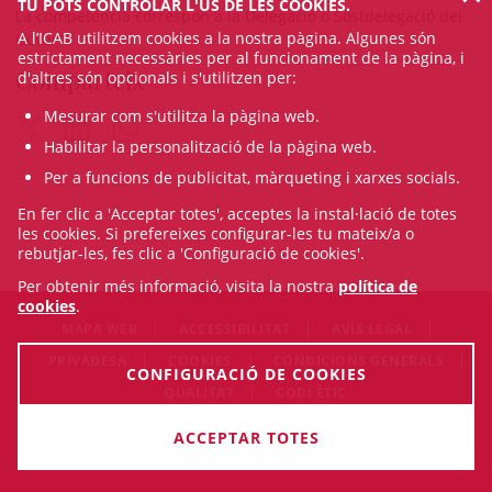
TU POTS CONTROLAR L'ÚS DE LES COOKIES.
La competència correspon a la Delegació o Sostdelegació del
A l’ICAB utilitzem cookies a la nostra pàgina. Algunes són
Govern.
estrictament necessàries per al funcionament de la pàgina, i
Comparteix
d'altres són opcionals i s'utilitzen per:
Mesurar com s'utilitza la pàgina web.
Habilitar la personalització de la pàgina web.
Per a funcions de publicitat, màrqueting i xarxes socials.
En fer clic a 'Acceptar totes', acceptes la instal·lació de totes
les cookies. Si prefereixes configurar-les tu mateix/a o
rebutjar-les, fes clic a 'Configuració de cookies'.
Per obtenir més informació, visita la nostra
política de
cookies
.
MAPA WEB
ACCESSIBILITAT
AVÍS LEGAL
PRIVADESA
COOKIES
CONDICIONS GENERALS
CONFIGURACIÓ DE COOKIES
QUALITAT
CODI ÈTIC
© Sat Aug 08 19:28:41 CEST 2026 Il·lustre Col·legi de l'Advocacia
ACCEPTAR TOTES
de Barcelona. Tots els drets són reservats.