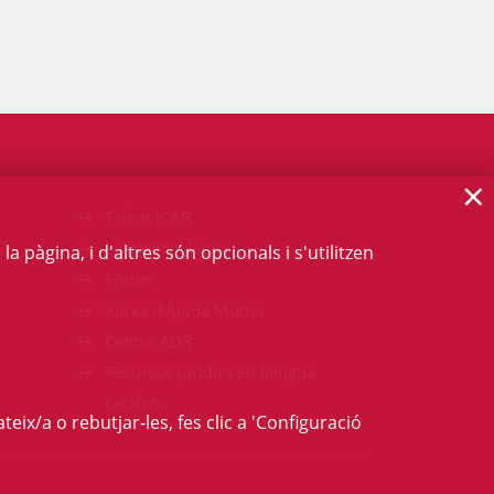
×
Talent ICAB
La intercol·legial
 pàgina, i d'altres són opcionals i s'utilitzen
Fòrum
Xarxa d'Ajuda Mútua
Centre ADR
Recursos jurídics en llengua
catalana
teix/a o rebutjar-les, fes clic a 'Configuració