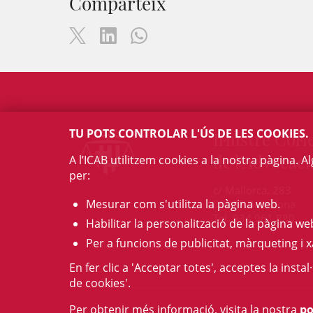
Comparteix
TU POTS CONTROLAR L'ÚS DE LES COOKIES.
Il·lustre Col·l
de l'Advocaci
A l’ICAB utilitzem cookies a la nostra pàgina. 
per:
c/ Mallorca, 283
Mesurar com s'utilitza la pàgina web.
08037 Barcelona
Tel. 934 961 880
Habilitar la personalització de la pàgina we
Per a funcions de publicitat, màrqueting i x
En fer clic a 'Acceptar totes', acceptes la insta
de cookies'.
Per obtenir més informació, visita la nostra
po