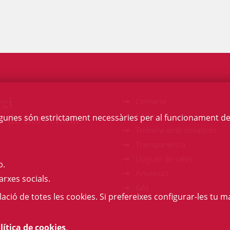
egi
Contacte
a de Barcelona
FAQs
Algunes són estrictament necessàries per al funcionament de la
Treballa amb nosaltres
Transparència
Lloguer de sales
b.
Anuncia't
arxes socials.
GAJ
l·lació de totes les cookies. Si prefereixes configurar-les tu ma
lítica de cookies
.