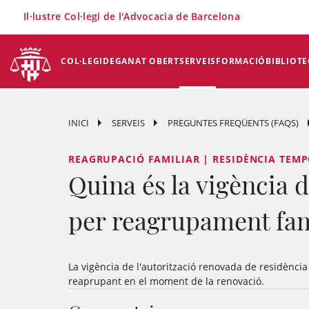
×
Il·lustre Col·legi de l'Advocacia de Barcelona
COL·LEGI
DEGANAT OBERT
SERVEIS
FORMACIÓ
BIBLIOTE
INICI
SERVEIS
PREGUNTES FREQÜENTS (FAQS)
REAGRUPACIÓ FAMILIAR | RESIDÈNCIA TEM
Quina és la vigència 
per reagrupament fam
La vigència de l'autorització renovada de residència 
reaprupant en el moment de la renovació.