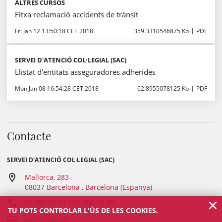
ALTRES CURSOS
Fitxa reclamació accidents de trànsit
Fri Jan 12 13:50:18 CET 2018
359.3310546875 Kb
PDF
SERVEI D'ATENCIÓ COL·LEGIAL (SAC)
Llistat d'entitats asseguradores adherides
Mon Jan 08 16:54:28 CET 2018
62.8955078125 Kb
PDF
Contacte
SERVEI D'ATENCIÓ COL·LEGIAL (SAC)
Mallorca, 283
08037 Barcelona , Barcelona (Espanya)
×
93 601 12 21 / 93 496 18 80
TU POTS CONTROLAR L'ÚS DE LES COOKIES.
sac@icab.cat