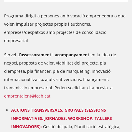
Programa dirigit a persones amb vocació emprenedora o que
volen impulsar projectes propis i autònoms,
empreses/despatxos amb projectes de consolidació
empresarial
Servei d’
assessorament
i
acompanyament
en la idea de
negoci, proposta de valor, viabilitat del projecte, pla
d'empresa, pla financer, pla de màrqueting, innovació,
internacionalització, ajuts-subvencions, finançament,
transmissió empresarial. Podeu sol·licitar cita prèvia a
emprentalent@icab.cat
ACCIONS TRANSVERSALS, GRUPALS (SESSIONS
INFORMATIVES, JORNADES, WORKSHOP, TALLERS
INNOVADORS):
Gestió despatx, Planificació estratègica,