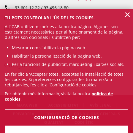
93 601 12 22 / 93 496 18 80
×
TU POTS CONTROLAR L'ÚS DE LES COOKIES.
borsatalent@icab.cat
A l’ICAB utilitzem cookies a la nostra pàgina. Algunes són
emprentalent@icab.cat
estrictament necessàries per al funcionament de la pàgina, i
d'altres són opcionals i s'utilitzen per:
Mesurar com s'utilitza la pàgina web.
Habilitar la personalització de la pàgina web.
Comparteix
Per a funcions de publicitat, màrqueting i xarxes socials.
En fer clic a 'Acceptar totes', acceptes la instal·lació de totes
les cookies. Si prefereixes configurar-les tu mateix/a o
rebutjar-les, fes clic a 'Configuració de cookies'.
Per obtenir més informació, visita la nostra
política de
cookies
.
MAPA WEB
ACCESSIBILITAT
AVÍS LEGAL
PRIVADESA
COOKIES
CONDICIONS GENERALS
CONFIGURACIÓ DE COOKIES
QUALITAT
CODI ÈTIC