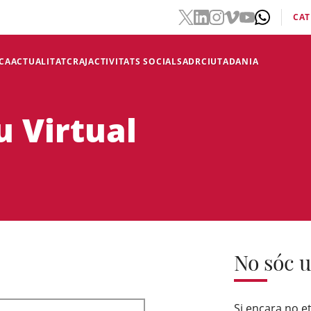
CAT
CA
ACTUALITAT
CRAJ
ACTIVITATS SOCIALS
ADR
CIUTADANIA
u Virtual
No sóc u
Si encara no et