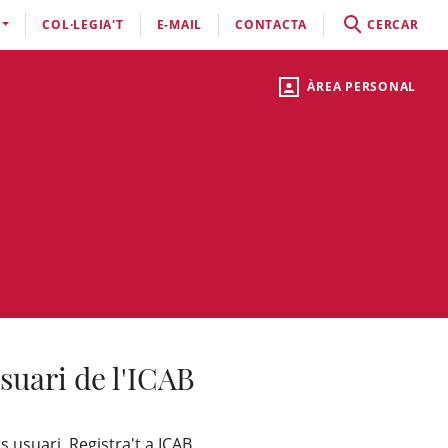
COL·LEGIA'T
E-MAIL
CONTACTA
CERCAR
ÀREA PERSONAL
suari de l'ICAB
s usuari, Registra't a ICAB