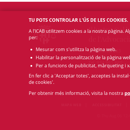
TU POTS CONTROLAR L'ÚS DE LES COOKIES.
Il·lustre Col·l
A l’ICAB utilitzem cookies a la nostra pàgina. 
per:
de l'Advocaci
Mesurar com s'utilitza la pàgina web.
c/ Mallorca, 283
08037 Barcelona
Habilitar la personalització de la pàgina we
Tel. 934 961 880
Per a funcions de publicitat, màrqueting i x
En fer clic a 'Acceptar totes', acceptes la insta
de cookies'.
Per obtenir més informació, visita la nostra
po
MAPA WEB
ACCESSIBILITAT
© Thu Aug 06 12:42