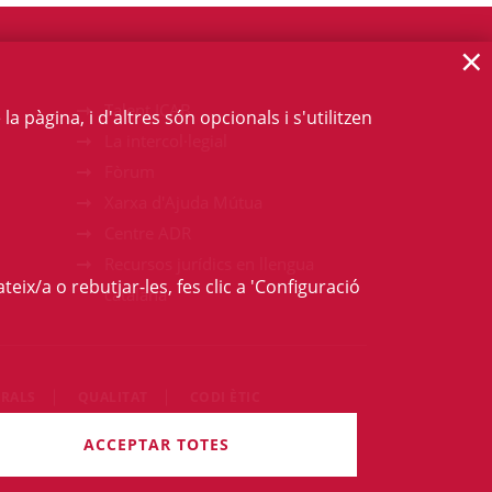
×
Talent ICAB
 pàgina, i d'altres són opcionals i s'utilitzen
La intercol·legial
Fòrum
Xarxa d'Ajuda Mútua
Centre ADR
Recursos jurídics en llengua
teix/a o rebutjar-les, fes clic a 'Configuració
catalana
RALS
QUALITAT
CODI ÈTIC
rets són reservats.
ACCEPTAR TOTES