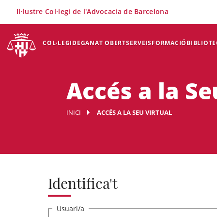
×
Il·lustre Col·legi de l'Advocacia de Barcelona
COL·LEGI
DEGANAT OBERT
SERVEIS
FORMACIÓ
BIBLIOTE
Accés a la Se
INICI
ACCÉS A LA SEU VIRTUAL
Identifica't
Usuari/a