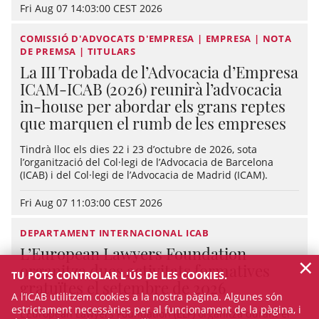
Fri Aug 07 14:03:00 CEST 2026
COMISSIÓ D'ADVOCATS D'EMPRESA | EMPRESA | NOTA
DE PREMSA | TITULARS
La III Trobada de l’Advocacia d’Empresa
ICAM-ICAB (2026) reunirà l’advocacia
in-house per abordar els grans reptes
que marquen el rumb de les empreses
Tindrà lloc els dies 22 i 23 d’octubre de 2026, sota
l’organització del Col·legi de l’Advocacia de Barcelona
(ICAB) i del Col·legi de l’Advocacia de Madrid (ICAM).
Fri Aug 07 11:03:00 CEST 2026
DEPARTAMENT INTERNACIONAL ICAB
L’European Lawyers Foundation
×
organitza dues activitats formatives
TU POTS CONTROLAR L'ÚS DE LES COOKIES.
gratuïtes el setembre de 2026
A l’ICAB utilitzem cookies a la nostra pàgina. Algunes són
estrictament necessàries per al funcionament de la pàgina, i
L’European Lawyers Foundation (ELF) organitza durant el