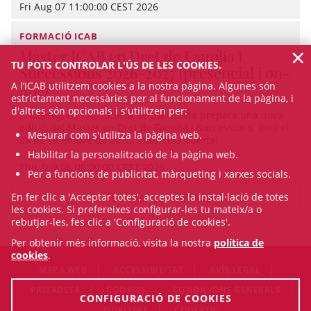
Fri Aug 07 11:00:00 CEST 2026
FORMACIÓ ICAB
×
Màster ICAB en Dret de Família i
TU POTS CONTROLAR L'ÚS DE LES COOKIES.
Successions 2026-2027 (presencial i on-
A l’ICAB utilitzem cookies a la nostra pàgina. Algunes són
line)
estrictament necessàries per al funcionament de la pàgina, i
d'altres són opcionals i s'utilitzen per:
El Col·legi de l'Advocacia de Barcelona prepara una nova
edició del Màster en Dret de Família i Successions. Inici el
Mesurar com s'utilitza la pàgina web.
28 de setembre de 2026. Matrícula oberta!
Habilitar la personalització de la pàgina web.
Thu Aug 06 08:00:00 CEST 2026
Per a funcions de publicitat, màrqueting i xarxes socials.
En fer clic a 'Acceptar totes', acceptes la instal·lació de totes
VEURE TOTES LES NOTÍCIES
les cookies. Si prefereixes configurar-les tu mateix/a o
rebutjar-les, fes clic a 'Configuració de cookies'.
Per obtenir més informació, visita la nostra
política de
cookies
.
MAPA WEB
ACCESSIBILITAT
AVÍS LEGAL
PRIVADESA
COOKIES
CONDICIONS GENERALS
CONFIGURACIÓ DE COOKIES
QUALITAT
CODI ÈTIC