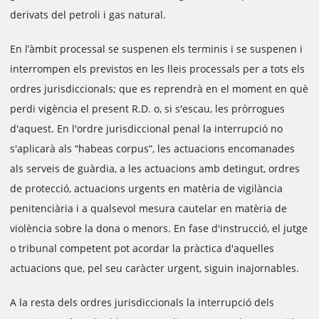
derivats del petroli i gas natural.
En l’àmbit processal se suspenen els terminis i se suspenen i
interrompen els previstos en les lleis processals per a tots els
ordres jurisdiccionals; que es reprendrà en el moment en què
perdi vigència el present R.D. o, si s'escau, les pròrrogues
d'aquest. En l'ordre jurisdiccional penal la interrupció no
s'aplicarà als “habeas corpus”, les actuacions encomanades
als serveis de guàrdia, a les actuacions amb detingut, ordres
de protecció, actuacions urgents en matèria de vigilància
penitenciària i a qualsevol mesura cautelar en matèria de
violència sobre la dona o menors. En fase d'instrucció, el jutge
o tribunal competent pot acordar la pràctica d'aquelles
actuacions que, pel seu caràcter urgent, siguin inajornables.
A la resta dels ordres jurisdiccionals la interrupció dels