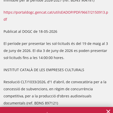
immoble per al període 2026-2027 (ref. BDNS 904781)
https://portaldogc.gencat.cat/utilsEADOP/PDF/9667/2150913.p
df
Publicat al DOGC de 18-05-2026
El període per presentar les sol·licituds és del 19 de maig al 3
de juny de 2026. El dia 3 de juny de 2026 es poden presentar
sol·licituds fins a les 14:00:00 hores.
INSTITUT CATALÀ DE LES EMPRESES CULTURALS
Resolució CLT/1033/2026, d'1 d'abril, de convocatòria per a la
concessió de subvencions, en règim de concurrència
competitiva, per a la producció d'obres audiovisuals
documentals (ref. BDNS 897121)
×