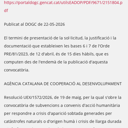
https://portaldogc.gencat.cat/utilsEADOP/PDF/9671/2151804.p
df
Publicat al DOGC de 22-05-2026
El termini de presentació de la sol·licitud, la justificació i la
documentació que estableixen les bases 6 i 7 de l'Orde
PRE/81/2023, de 12 d'abril, és de 15 dies hàbils, que es
computen des de l'endemà de la publicació d'aquesta
convocatòria.
AGÈNCIA CATALANA DE COOPERACIÓ AL DESENVOLUPAMENT
Resolució UEX/1572/2026, de 19 de maig, per la qual s'obre la
convocatòria de subvencions a convenis d'acció humanitària
per respondre a crisis d'aparició sobtada generades per
catàstrofes naturals o d'origen humà i crisis de llarga durada