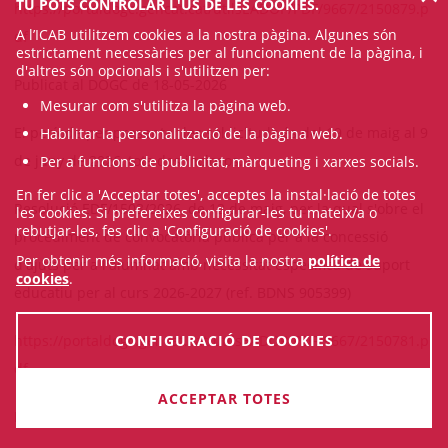
TU POTS CONTROLAR L'ÚS DE LES COOKIES.
https://portaldogc.gencat.cat/utilsEADOP/PDF/9667/2150879.p
A l’ICAB utilitzem cookies a la nostra pàgina. Algunes són
df
estrictament necessàries per al funcionament de la pàgina, i
d'altres són opcionals i s'utilitzen per:
Publicat al DOGC de 18-05-2026
Mesurar com s'utilitza la pàgina web.
El període per presentar les sol·licituds és del 19 de maig al 9
Habilitar la personalització de la pàgina web.
de juny de 2026, tots dos inclosos.
Per a funcions de publicitat, màrqueting i xarxes socials.
En fer clic a 'Acceptar totes', acceptes la instal·lació de totes
Resolució EDF/1503/2026, de 12 de maig, per la qual s'obre el
les cookies. Si prefereixes configurar-les tu mateix/a o
rebutjar-les, fes clic a 'Configuració de cookies'.
procediment de convocatòria pública per a la concessió
Per obtenir més informació, visita la nostra
política de
d'ajuts per a l'alumnat amb necessitat específica de suport
cookies
.
educatiu per al curs 2026-2027 (ref. BDNS 905399)
https://portaldogc.gencat.cat/utilsEADOP/PDF/9667/2150781.p
CONFIGURACIÓ DE COOKIES
df
ACCEPTAR TOTES
Publicat al DOGC de 18-05-2026