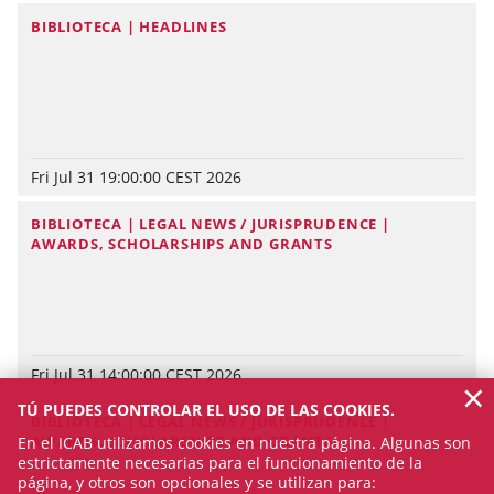
BIBLIOTECA | HEADLINES
Fri Jul 31 19:00:00 CEST 2026
BIBLIOTECA | LEGAL NEWS / JURISPRUDENCE |
AWARDS, SCHOLARSHIPS AND GRANTS
Fri Jul 31 14:00:00 CEST 2026
×
TÚ PUEDES CONTROLAR EL USO DE LAS COOKIES.
BIBLIOTECA | LEGAL NEWS / JURISPRUDENCE |
AWARDS, SCHOLARSHIPS AND GRANTS
En el ICAB utilizamos cookies en nuestra página. Algunas son
estrictamente necesarias para el funcionamiento de la
página, y otros son opcionales y se utilizan para: