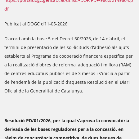
https://portaldogc.gencat.cat/utilsEADOP/PDF/9662/2149604.p
df
Publicat al DOGC d’11-05-2026
D'acord amb la base 5 del Decret 60/2026, de 14 d'abril, el
termini de presentació de les sol·licituds d'adhesió als ajuts
establerts al Programa de cooperació financera específica per
a la realització d'obres de reforma, adequació i millora (RAM)
de centres educatius públics és de 3 mesos i s'inicia a partir
de l'endemà de la publicació d'aquesta Resolució en el Diari
Oficial de la Generalitat de Catalunya.
Resolució PD/01/2026, per la qual s’aprova la convocatòria
derivada de les bases reguladores per a la concessió, en
règim de concurrència competitiva, de dues beques de