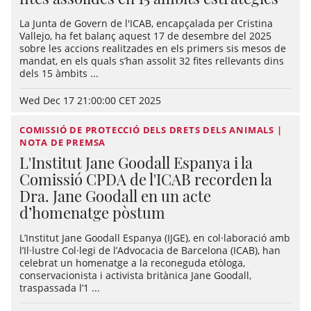
La Junta de Govern de l'ICAB, encapçalada per Cristina
Vallejo, ha fet balanç aquest 17 de desembre del 2025
sobre les accions realitzades en els primers sis mesos de
mandat, en els quals s’han assolit 32 fites rellevants dins
dels 15 àmbits ...
Wed Dec 17 21:00:00 CET 2025
COMISSIÓ DE PROTECCIÓ DELS DRETS DELS ANIMALS |
NOTA DE PREMSA
L'Institut Jane Goodall Espanya i la
Comissió CPDA de l'ICAB recorden la
Dra. Jane Goodall en un acte
d’homenatge pòstum
L’Institut Jane Goodall Espanya (IJGE), en col·laboració amb
l’Il·lustre Col·legi de l’Advocacia de Barcelona (ICAB), han
celebrat un homenatge a la reconeguda etòloga,
conservacionista i activista britànica Jane Goodall,
traspassada l’1 ...