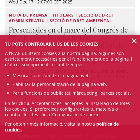
Wed Dec 17 12:07:00 CET 2025
NOTA DE PREMSA | TITULARS | SECCIÓ DE DRET
ADMINISTRATIU | SECCIÓ DE DRET AMBIENTAL
Presentades en el marc del Congrés de
l’ICAB sobre la Reforma de
×
l’Administració Pública un conjunt de
TU POTS CONTROLAR L'ÚS DE LES COOKIES.
mesures per millorar-la, entre elles la
A l’ICAB utilitzem cookies a la nostra pàgina. Algunes són
necessària simplificació de processos
estrictament necessàries per al funcionament de la pàgina, i
d'altres són opcionals i s'utilitzen per:
El Col·legi de l’Advocacia de Barcelona (ICAB) ha celebrat,
Mesurar com s'utilitza la pàgina web.
al llarg de l’11 de desembre, el ‘Congrés sobre la reforma
de l’Administració Pública 2025. ...
Habilitar la personalització de la pàgina web.
Per a funcions de publicitat, màrqueting i xarxes socials.
Thu Dec 11 19:00:00 CET 2025
En fer clic a 'Acceptar totes', acceptes la instal·lació de totes
5
6
7
8
9
ANTERIOR
SEGÜENT
les cookies. Si prefereixes configurar-les tu mateix/a o
rebutjar-les, fes clic a 'Configuració de cookies'.
Per obtenir més informació, visita la nostra
política de
cookies
.
MAPA WEB
ACCESSIBILITAT
AVÍS LEGAL