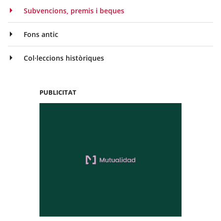
Subvencions, premis i beques
Fons antic
Col·leccions històriques
PUBLICITAT