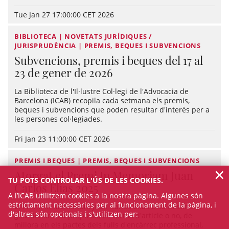
Tue Jan 27 17:00:00 CET 2026
BIBLIOTECA | NOVETATS JURÍDIQUES /
JURISPRUDÈNCIA | PREMIS, BEQUES I SUBVENCIONS
Subvencions, premis i beques del 17 al
23 de gener de 2026
La Biblioteca de l'Il·lustre Col·legi de l'Advocacia de
Barcelona (ICAB) recopila cada setmana els premis,
beques i subvencions que poden resultar d'interès per a
les persones col·legiades.
Fri Jan 23 11:00:00 CET 2026
PREMIS I BEQUES | PREMIS, BEQUES I SUBVENCIONS
×
Atorgat el Premi In Memoriam Juan
TU POTS CONTROLAR L'ÚS DE LES COOKIES.
Carlos Elías 2025
A l’ICAB utilitzem cookies a la nostra pàgina. Algunes són
estrictament necessàries per al funcionament de la pàgina, i
El Premi In Memoriam Juan Carlos Elías està destinat a
d'altres són opcionals i s'utilitzen per:
guardonar una proposta, en forma d'article o no, de
millora en els pactes dels fulls d'encàrrec professional,