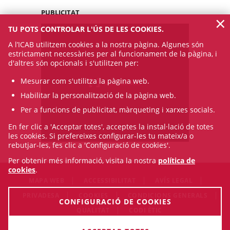
PUBLICITAT
×
TU POTS CONTROLAR L'ÚS DE LES COOKIES.
A l’ICAB utilitzem cookies a la nostra pàgina. Algunes són
estrictament necessàries per al funcionament de la pàgina, i
d'altres són opcionals i s'utilitzen per:
Mesurar com s'utilitza la pàgina web.
Habilitar la personalització de la pàgina web.
Per a funcions de publicitat, màrqueting i xarxes socials.
En fer clic a 'Acceptar totes', acceptes la instal·lació de totes
les cookies. Si prefereixes configurar-les tu mateix/a o
rebutjar-les, fes clic a 'Configuració de cookies'.
Per obtenir més informació, visita la nostra
política de
cookies
.
MAPA WEB
ACCESSIBILITAT
AVÍS LEGAL
PRIVADESA
COOKIES
CONDICIONS GENERALS
CONFIGURACIÓ DE COOKIES
QUALITAT
CODI ÈTIC
© Thu Aug 06 18:57:42 CEST 2026 Il·lustre Col·legi de