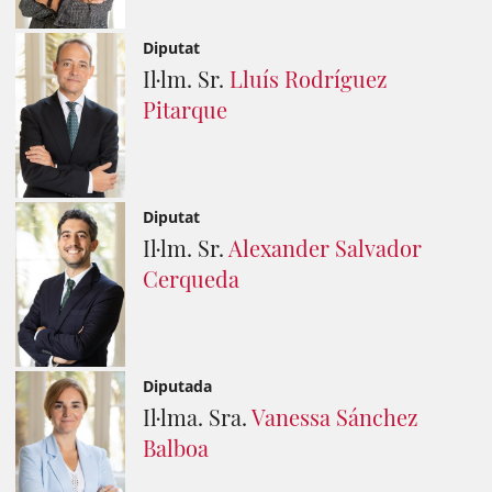
Diputat
Il·lm. Sr.
Lluís Rodríguez
Pitarque
Diputat
Il·lm. Sr.
Alexander Salvador
Cerqueda
Diputada
Il·lma. Sra.
Vanessa Sánchez
Balboa