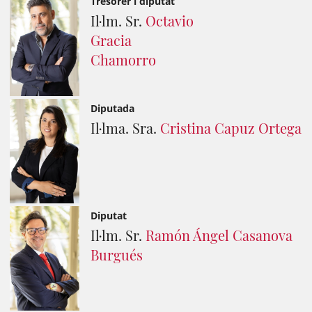
Tresorer i diputat
Il·lm. Sr.
Octavio
Gracia
Chamorro
Diputada
Il·lma. Sra.
Cristina Capuz Ortega
Diputat
Il·lm. Sr.
Ramón Ángel Casanova
Burgués