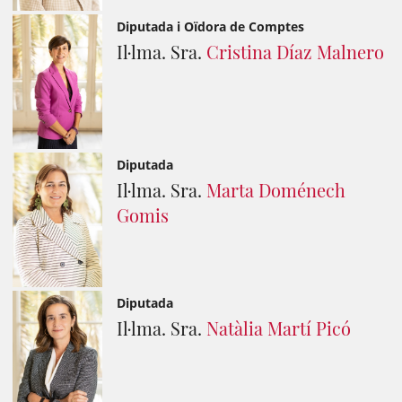
Diputada i Oïdora de Comptes
Il·lma. Sra.
Cristina Díaz Malnero
Diputada
Il·lma. Sra.
Marta Doménech
Gomis
Diputada
Il·lma. Sra.
Natàlia Martí Picó