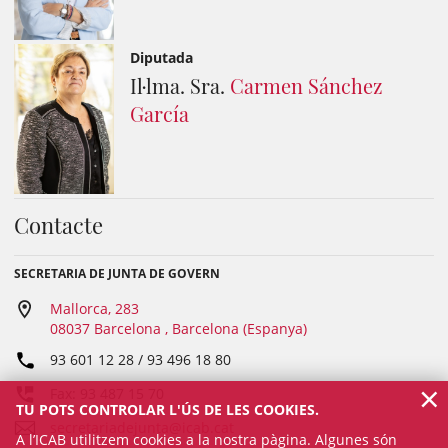
Diputada
Il·lma. Sra.
Carmen Sánchez
García
Contacte
SECRETARIA DE JUNTA DE GOVERN
Mallorca, 283
08037 Barcelona , Barcelona (Espanya)
93 601 12 28 / 93 496 18 80
×
Fax: 93 487 15 70
TU POTS CONTROLAR L'ÚS DE LES COOKIES.
secretariadejunta@icab.cat
A l’ICAB utilitzem cookies a la nostra pàgina. Algunes són