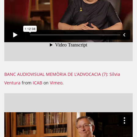
BANC AUDIOVISUAL MEMÒRIA DE L’ADVOCACIA (7): Sílvia
Ventura
from
ICAB
on
Vimeo
.