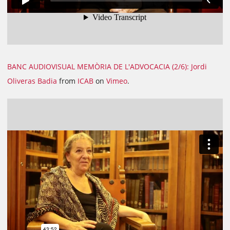
BANC AUDIOVISUAL MEMÒRIA DE L'ADVOCACIA (2/6): Jordi
Oliveras Badia
from
ICAB
on
Vimeo
.