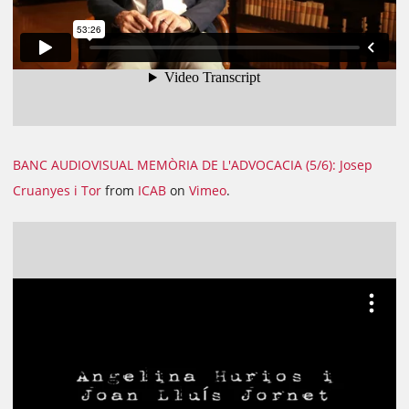
BANC AUDIOVISUAL MEMÒRIA DE L'ADVOCACIA (5/6): Josep
Cruanyes i Tor
from
ICAB
on
Vimeo
.