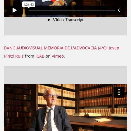
BANC AUDIOVISUAL MEMÒRIA DE L'ADVOCACIA (4/6): Josep
Pintó Ruiz
from
ICAB
on
Vimeo
.