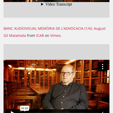
BANC AUDIOVISUAL MEMÒRIA DE L'ADVOCACIA (1/6): August
Gil Matamala
from
ICAB
on
Vimeo
.