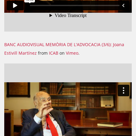
BANC AUDIOVISUAL MEMÒRIA DE L'ADVOCACIA (3/6): Joana
Estivill Martínez
from
ICAB
on
Vimeo
.