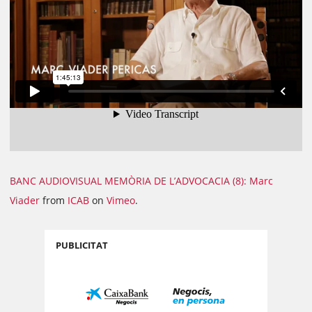
BANC AUDIOVISUAL MEMÒRIA DE L’ADVOCACIA (8): Marc
Viader
from
ICAB
on
Vimeo
.
PUBLICITAT