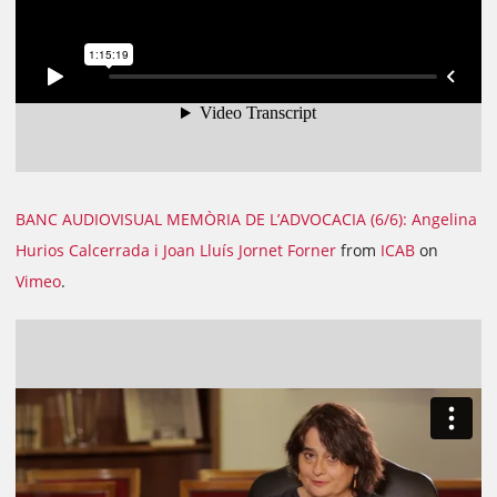
BANC AUDIOVISUAL MEMÒRIA DE L’ADVOCACIA (6/6): Angelina
Hurios Calcerrada i Joan Lluís Jornet Forner
from
ICAB
on
Vimeo
.