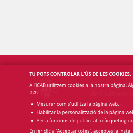
TU POTS CONTROLAR L'ÚS DE LES COOKIES.
Il·lustre Col·l
A l’ICAB utilitzem cookies a la nostra pàgina. 
per:
de l'Advocaci
Mesurar com s'utilitza la pàgina web.
c/ Mallorca, 283
08037 Barcelona
Habilitar la personalització de la pàgina we
Tel. 934 961 880
Per a funcions de publicitat, màrqueting i x
En fer clic a 'Acceptar totes', acceptes la insta