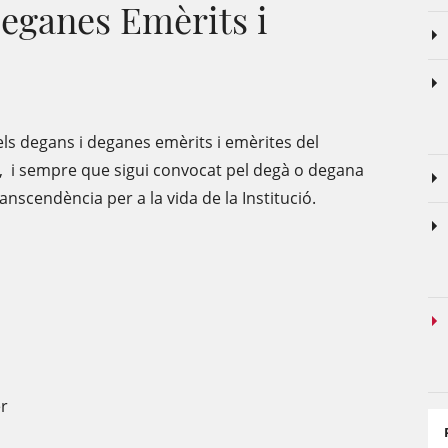
Deganes Emèrits i
els degans i deganes emèrits i emèrites del
ny, i sempre que sigui convocat pel degà o degana
anscendència per a la vida de la Institució.
er