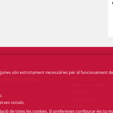
egi
Contacte
Algunes són estrictament necessàries per al funcionament de la
a de Barcelona
FAQs
Treballa amb nosaltres
Transparència
b.
Lloguer de sales
arxes socials.
Anuncia't
l·lació de totes les cookies. Si prefereixes configurar-les tu ma