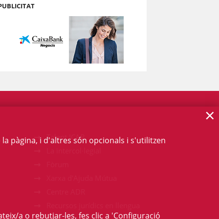
PUBLICITAT
×
Talent ICAB
 pàgina, i d'altres són opcionals i s'utilitzen
La intercol·legial
Fòrum
Xarxa d'Ajuda Mútua
Centre ADR
Recursos jurídics en llengua
teix/a o rebutjar-les, fes clic a 'Configuració