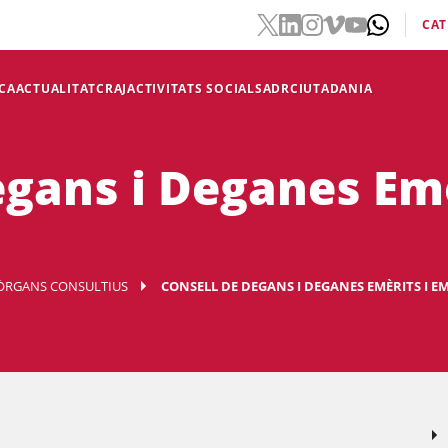
CAT
CA
ACTUALITAT
CRAJ
ACTIVITATS SOCIALS
ADR
CIUTADANIA
egans i Deganes Emè
ÒRGANS CONSULTIUS
CONSELL DE DEGANS I DEGANES EMÈRITS I E