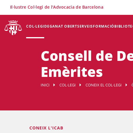
×
Il·lustre Col·legi de l'Advocacia de Barcelona
COL·LEGI
DEGANAT OBERT
SERVEIS
FORMACIÓ
BIBLIOTE
Consell de D
Emèrites
INICI
COL·LEGI
CONEIX EL COL·LEGI
CONEIX L'ICAB