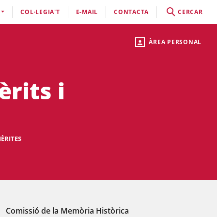
COL·LEGIA'T
E-MAIL
CONTACTA
CERCAR
ÀREA PERSONAL
rits i
MÈRITES
Comissió de la Memòria Històrica