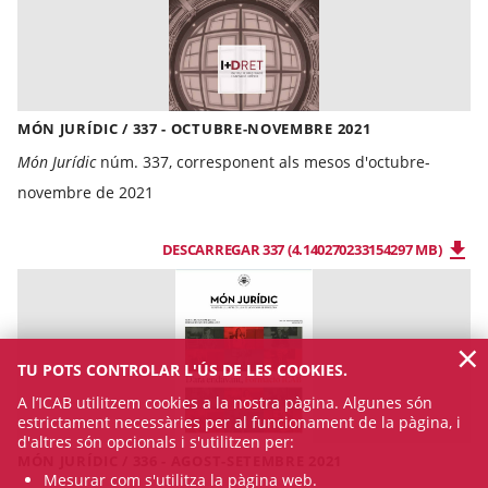
MÓN JURÍDIC / 337 - OCTUBRE-NOVEMBRE 2021
Món Jurídic
núm. 337, corresponent als mesos d'octubre-
novembre de 2021
DESCARREGAR 337 (4.140270233154297 MB)
×
TU POTS CONTROLAR L'ÚS DE LES COOKIES.
A l’ICAB utilitzem cookies a la nostra pàgina. Algunes són
estrictament necessàries per al funcionament de la pàgina, i
d'altres són opcionals i s'utilitzen per:
MÓN JURÍDIC / 336 - AGOST-SETEMBRE 2021
Mesurar com s'utilitza la pàgina web.