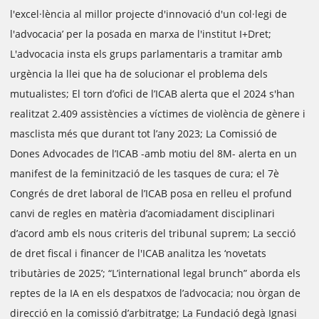
l'excel·lència al millor projecte d'innovació d'un col·legi de
l'advocacia’ per la posada en marxa de l'institut I+Dret;
L'advocacia insta els grups parlamentaris a tramitar amb
urgència la llei que ha de solucionar el problema dels
mutualistes; El torn d’ofici de l’ICAB alerta que el 2024 s'han
realitzat 2.409 assistències a víctimes de violència de gènere i
masclista més que durant tot l’any 2023; La Comissió de
Dones Advocades de l’ICAB -amb motiu del 8M- alerta en un
manifest de la feminització de les tasques de cura; el 7è
Congrés de dret laboral de l’ICAB posa en relleu el profund
canvi de regles en matèria d’acomiadament disciplinari
d’acord amb els nous criteris del tribunal suprem; La secció
de dret fiscal i financer de l'ICAB analitza les ‘novetats
tributàries de 2025’; “L’international legal brunch” aborda els
reptes de la IA en els despatxos de l’advocacia; nou òrgan de
direcció en la comissió d’arbitratge; La Fundació degà Ignasi