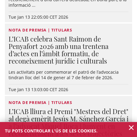
informació ...
Tue Jan 13 22:05:00 CET 2026
NOTA DE PREMSA | TITULARS
L’ICAB celebra Sant Raimon de
Penyafort 2026 amb una trentena
d’actes en l’àmbit formatiu, de
reconeixement jurídic i culturals
Les activitats per commemorar el patró de l’advocacia
tindran lloc del 14 de gener al 7 de febrer de 2026.
Tue Jan 13 13:03:00 CET 2026
NOTA DE PREMSA | TITULARS
L’ICAB lliura el Premi "Mestres del Dret"
al degà emèrit Jesús M. Sánchez García i
×
a l’advocat Miquel Roca i Junyent en
TU POTS CONTROLAR L'ÚS DE LES COOKIES.
reconeixement a les seves trajectòries