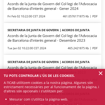
Acords de la Junta de Govern del Col·legi de l'Advocacia
de Barcelona d'interès general - Gener 2024
Fri Feb 02 10:22:00 CET 2024
461.0576171875 Kb
PDF
SECRETARIA DE JUNTA DE GOVERN | ACORDS DE JUNTA
Acords de la Junta de Govern del Col·legi de l'Advocacia
de Barcelona d'interès general - Desembre 2023
Tue Jan 02 10:22:00 CET 2024
465.2421875 Kb
PDF
SECRETARIA DE JUNTA DE GOVERN | ACORDS DE JUNTA
Acords de la Junta de Govern del Col·legi de l'Advocacia
×
de Barcelona d'interès general - Novembre 2023
TU POTS CONTROLAR L'ÚS DE LES COOKIES.
Fri Dec 01 10:22:00 CET 2023
461.1767578125 Kb
PDF
A l’ICAB utilitzem cookies a la nostra pàgina. Algunes són
estrictament necessàries per al funcionament de la pàgina, i
d'altres són opcionals i s'utilitzen per:
SECRETARIA DE JUNTA DE GOVERN | ACORDS DE JUNTA
Acords de la Junta de Govern del Col·legi de l'Advocacia
Mesurar com s'utilitza la pàgina web.
de Barcelona d'interès general - Octubre 2023