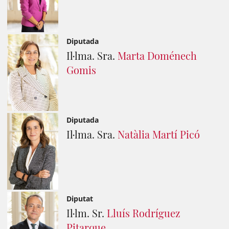
Diputada
Il·lma. Sra.
Marta Doménech
Gomis
Diputada
Il·lma. Sra.
Natàlia Martí Picó
Diputat
Il·lm. Sr.
Lluís Rodríguez
Pitarque