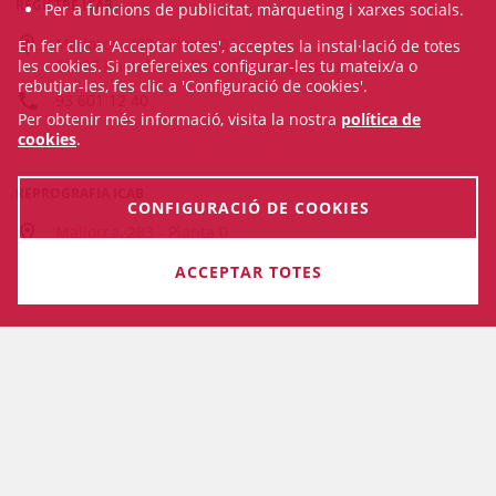
REGISTRE ICAB
Per a funcions de publicitat, màrqueting i xarxes socials.
Mallorca, 283 - Planta 0
En fer clic a 'Acceptar totes', acceptes la instal·lació de totes
08037 Barcelona , Barcelona (Espanya)
les cookies. Si prefereixes configurar-les tu mateix/a o
rebutjar-les, fes clic a 'Configuració de cookies'.
93 601 12 40
Per obtenir més informació, visita la nostra
política de
cookies
.
REPROGRAFIA ICAB
CONFIGURACIÓ DE COOKIES
Mallorca, 283 - Planta 0
08037 Barcelona , Barcelona (Espanya)
ACCEPTAR TOTES
93 601 12 36
Comparteix