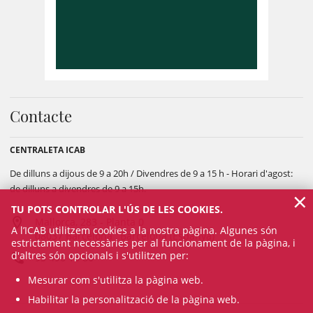
Contacte
CENTRALETA ICAB
De dilluns a dijous de 9 a 20h / Divendres de 9 a 15 h - Horari d'agost:
de dilluns a divendres de 9 a 15h.
×
TU POTS CONTROLAR L'ÚS DE LES COOKIES.
Mallorca, 283 - Planta 0
A l’ICAB utilitzem cookies a la nostra pàgina. Algunes són
08037 Barcelona , Barcelona (Espanya)
estrictament necessàries per al funcionament de la pàgina, i
d'altres són opcionals i s'utilitzen per:
93 496 18 80
Mesurar com s'utilitza la pàgina web.
Habilitar la personalització de la pàgina web.