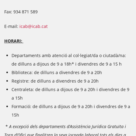
Fax: 934 871 589
E-mail:
icab@icab.cat
HORARI:
Departaments amb atenció al col·legiat/da o ciutadà/na:
de dilluns a dijous de 9 a 18h* i divendres de 9 a 15 h
Biblioteca: de dilluns a divendres de 9 a 20h
Registre: de dilluns a divendres de 9 a 20h
Centraleta: de dilluns a dijous de 9 a 20h i divendres de 9
a 15h
Formació: de dilluns a dijous de 9 a 20h i divendres de 9 a
15h
*
A excepció dels departaments d’Assistència Jurídica Gratuïta i
Torn d’Ofici que finalitzen la seva jornada laboral tots els dies a