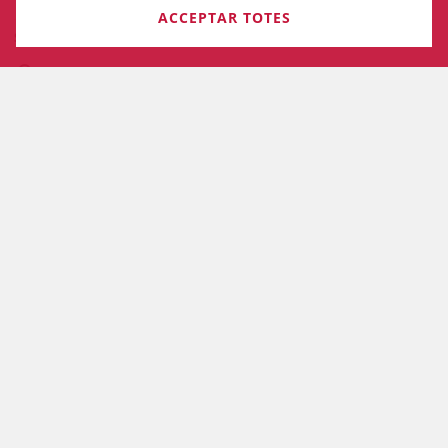
ACCEPTAR TOTES
SGT - GERÈNCIA
Mallorca, 283
08037 Barcelona , Barcelona (Espanya)
93 496 18 81 / 93 496 18 80
Fax: 93 488 06 13
secretariageneraltecnica@icab.cat
Comparteix