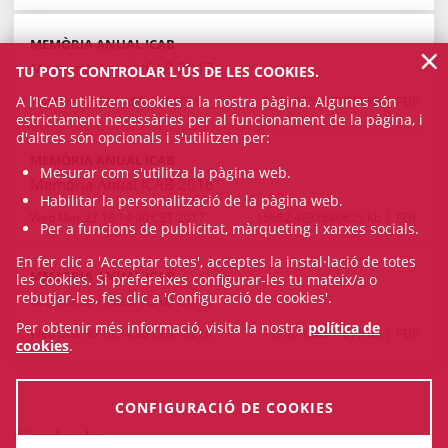
MEMÒRIA ANUAL ICAB
×
Memòria Anual ICAB 2017
TU POTS CONTROLAR L'ÚS DE LES COOKIES.
A l’ICAB utilitzem cookies a la nostra pàgina. Algunes són
Thu Mar 22 18:14:00 CET 2018
5840.0556640625 Kb
PDF
estrictament necessàries per al funcionament de la pàgina, i
d'altres són opcionals i s'utilitzen per:
MEMÒRIA ANUAL ICAB
Mesurar com s'utilitza la pàgina web.
Memòria Anual ICAB 2016
Habilitar la personalització de la pàgina web.
Wed Mar 22 18:14:00 CET 2017
15682.4931640625 Kb
PDF
Per a funcions de publicitat, màrqueting i xarxes socials.
En fer clic a 'Acceptar totes', acceptes la instal·lació de totes
MEMÒRIA ANUAL ICAB
les cookies. Si prefereixes configurar-les tu mateix/a o
rebutjar-les, fes clic a 'Configuració de cookies'.
Memòria Anual ICAB 2015
Per obtenir més informació, visita la nostra
política de
Wed Mar 30 18:14:00 CEST 2016
7175.7138671875 Kb
PDF
cookies
.
CONFIGURACIÓ DE COOKIES
Contacte