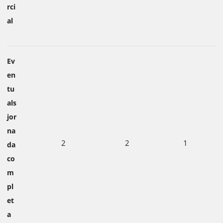
rci
al
Ev
en
tu
als
jor
na
2
2
1
da
co
m
pl
et
a