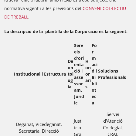
normativa vigent i a les previsions del
CONVENI COL·LECTIU
DE TREBALL
.
La descripció de la plantilla de la Corporació és la següent:
Serv
Fo
eis
r
d'ori
m
De
H
enta
aci
on
on
ció i
ó i
Solucions
Institucional i Estructura
tol
or
asse
Bi
Professionals
og
ari
ssor
bli
ia
s
am.
ot
Juríd
ec
ic
a
Servei
Just
d'Atenció
Deganat, Vicedeganat,
ícia
Col·legial,
Secretaria, Direcció
Gra
CRAJ,