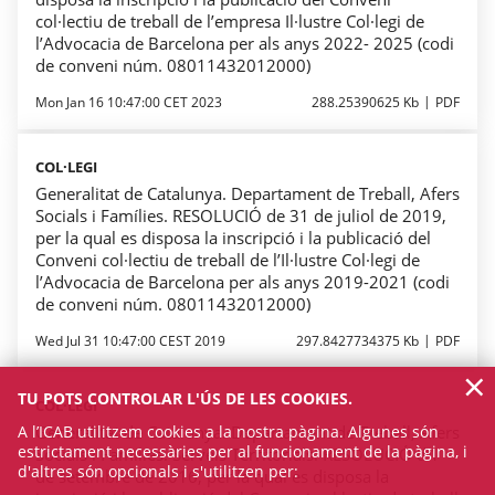
col·lectiu de treball de l’empresa Il·lustre Col·legi de
l’Advocacia de Barcelona per als anys 2022- 2025 (codi
de conveni núm. 08011432012000)
Mon Jan 16 10:47:00 CET 2023
288.25390625 Kb
PDF
COL·LEGI
Generalitat de Catalunya. Departament de Treball, Afers
Socials i Famílies. RESOLUCIÓ de 31 de juliol de 2019,
per la qual es disposa la inscripció i la publicació del
Conveni col·lectiu de treball de l’Il·lustre Col·legi de
l’Advocacia de Barcelona per als anys 2019-2021 (codi
de conveni núm. 08011432012000)
Wed Jul 31 10:47:00 CEST 2019
297.8427734375 Kb
PDF
×
TU POTS CONTROLAR L'ÚS DE LES COOKIES.
COL·LEGI
Generalitat de Catalunya. Departament de Treball, Afers
A l’ICAB utilitzem cookies a la nostra pàgina. Algunes són
estrictament necessàries per al funcionament de la pàgina, i
Socials i Famílies. Serveis Territorials. RESOLUCIÓ d'1
d'altres són opcionals i s'utilitzen per:
de setembre de 2016, per la qual es disposa la