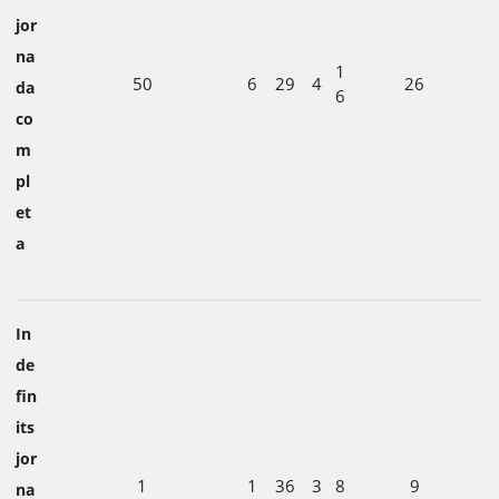
jor
na
1
50
6
29
4
26
da
6
co
m
pl
et
a
In
de
fin
its
jor
1
1
36
3
8
9
na