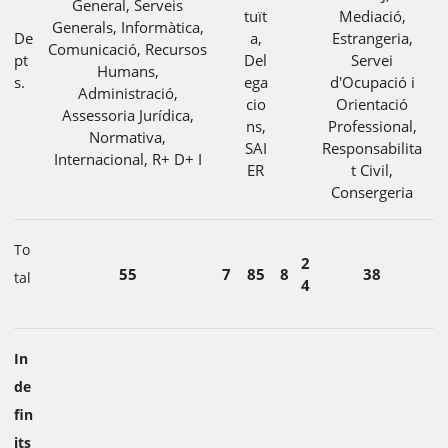
General, Serveis
tuït
Mediació,
Generals, Informàtica,
De
a,
Estrangeria,
Comunicació, Recursos
pt
Del
Servei
Humans,
s.
ega
d'Ocupació i
Administració,
cio
Orientació
Assessoria Jurídica,
ns,
Professional,
Normativa,
SAI
Responsabilita
Internacional, R+ D+ I
ER
t Civil,
Consergeria
To
2
55
7
85
8
38
tal
4
In
de
fin
its