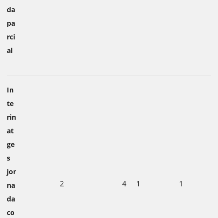
da
pa
rci
al
In
te
rin
at
ge
s
jor
2
4
1
1
na
da
co