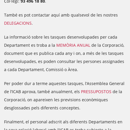
Col·legi:
93 496 18 80
.
També es pot contactar aquí amb qualsevol de les nostres
DELEGACIONS
.
La informació sobre les tasques desenvolupades per cada
Departament es troba a la
MEMÒRIA ANUAL
de la Corporació,
document que es publica cada any i on, a més de les tasques
desenvolupades, es poden consultar les persones assignades
a cada Departament, Comissió o Àrea.
Per poder dur a terme aquestes tasques, l’Assemblea General
de l’ICAB aprova, també anualment, els
PRESSUPOSTOS
de la
Corporació, on apareixen les previsions econòmiques
desglossades pels diferents conceptes.
Finalment, el personal adscrit als diferents Departaments en
la seva relació laboral amb l'ICAB es troba subjecte a la