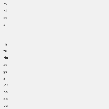
m
pl
et
a
In
te
rin
at
ge
s
jor
na
da
pa