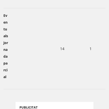
Ev
en
tu
als
jor
14
1
na
da
pa
rci
al
PUBLICITAT